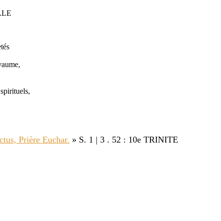
ALE
tés
oyaume,
pirituels,
ctus, Prière Euchar.
»
S. 1 | 3 . 52 : 10e TRINITE