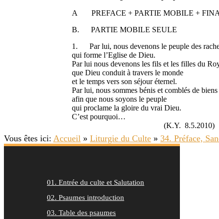
A PREFACE + PARTIE MOBILE + FIN
B. PARTIE MOBILE SEULE
1. Par lui, nous devenons le peuple des rache
qui forme l’Eglise de Dieu.
Par lui nous devenons les fils et les filles du R
que Dieu conduit à travers le monde
et le temps vers son séjour éternel.
Par lui, nous sommes bénis et comblés de biens s
afin que nous soyons le peuple
qui proclame la gloire du vrai Dieu.
C’est pourquoi…
(K.Y. 8.5.2010)
Vous êtes ici:
Accueil
»
Liturgie du Culte
»
34. Préface, San
01. Entrée du culte et Salutation
02. Psaumes introduction
03. Table des psaumes