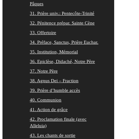
Pâques
31. Prière univ.: Pentecôte-Trinité
32. Pénitence prépar. Sainte Cène
33. Offertoire
34. Préface, Sanctus, Prière Euchar.
35. Institution, Mémorial
36. Epiclèse, Didaché, Notre Père
37. Notre Père
38. Agnus Dei – Fraction
39. Prière d’humble accès
40. Communion
41. Action de grâce
42. Proclamation finale (avec
Alleluia)
43. Les chants de sortie