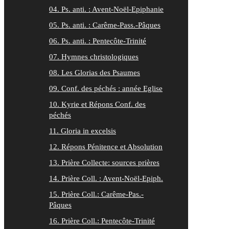
04. Ps. anti. : Avent-Noël-Epiphanie
05. Ps. anti. : Carême-Pass.-Pâques
06. Ps. anti. : Pentecôte-Trinité
07. Hymnes christologiques
08. Les Glorias des Psaumes
09. Conf. des péchés : année Eglise
10. Kyrie et Répons Conf. des
péchés
11. Gloria in excelsis
12. Répons Pénitence et Absolution
13. Prière Collecte: sources prières
14. Prière Coll. : Avent-Noël-Epiph.
15. Prière Coll.: Carême-Pas.-
Pâques
16. Prière Coll.: Pentecôte-Trinité