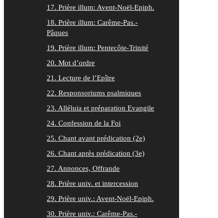
17. Prière illum: Avent-Noël-Epiph.
18. Prière illum: Carême-Pas.-
Pâques
19. Prière illum: Pentecôte-Trinité
20. Mot d’ordre
21. Lecture de l’Epître
22. Responsoriums psalmiques
23. Alléluia et préparation Evangile
24. Confession de la Foi
25. Chant avant prédication (2e)
26. Chant après prédication (3e)
27. Annonces, Offrande
28. Prière univ. et intercession
29. Prière univ.: Avent-Noël-Epiph.
30. Prière univ.: Carême-Pas.-