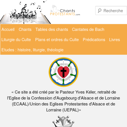
Aller
au
contenu
principal
Menu
Accueil
Chants
Tables des chants
Cantates de Bach
principal
Liturgie du Culte
Plans et ordres du Culte
Prédications
Livres
Etudes : histoire, liturgie, théologie
« Ce site a été créé par le Pasteur Yves Kéler, retraité de
l'Eglise de la Confession d'Augsbourg d'Alsace et de Lorraine
(ECAAL)/Union des Eglises Protestantes d'Alsace et de
Lorraine (UEPAL)»