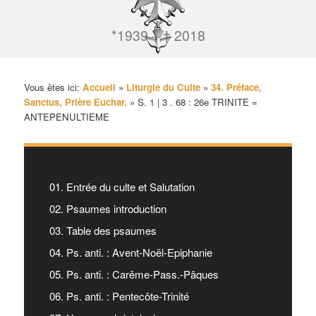
*1939 – † 2018
Vous êtes ici:
Accueil
»
Liturgie du Culte
»
34. Préface,
Sanctus, Prière Euchar.
»
S. 1 | 3 . 68 : 26e TRINITE =
ANTEPENULTIEME
01. Entrée du culte et Salutation
02. Psaumes introduction
03. Table des psaumes
04. Ps. anti. : Avent-Noël-Epiphanie
05. Ps. anti. : Carême-Pass.-Pâques
06. Ps. anti. : Pentecôte-Trinité