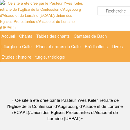
Aller
au
contenu
principal
Menu
Accueil
Chants
Tables des chants
Cantates de Bach
principal
Liturgie du Culte
Plans et ordres du Culte
Prédications
Livres
Etudes : histoire, liturgie, théologie
« Ce site a été créé par le Pasteur Yves Kéler, retraité de
l'Eglise de la Confession d'Augsbourg d'Alsace et de Lorraine
(ECAAL)/Union des Eglises Protestantes d'Alsace et de
Lorraine (UEPAL)»