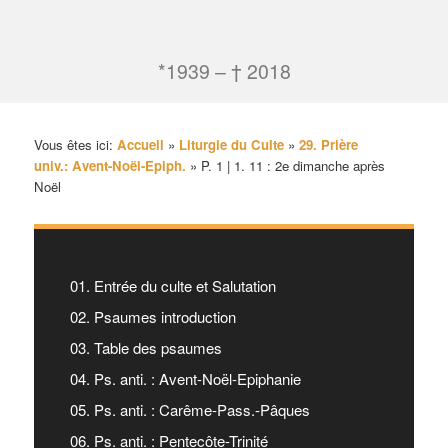
*1939 – † 2018
Vous êtes ici:
Accueil
»
Liturgie du Culte
»
29. Prière
univ.: Avent-Noël-Epiph.
»
P. 1 | 1. 11 : 2e dimanche après
Noël
01. Entrée du culte et Salutation
02. Psaumes introduction
03. Table des psaumes
04. Ps. anti. : Avent-Noël-Epiphanie
05. Ps. anti. : Carême-Pass.-Pâques
06. Ps. anti. : Pentecôte-Trinité