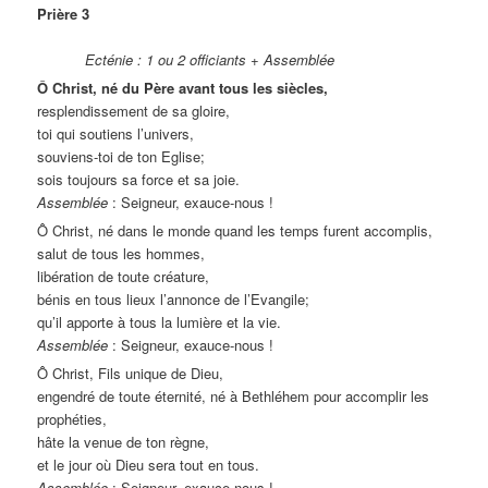
Prière 3
Ecténie : 1 ou 2 officiants + Assemblée
Ô Christ, né du Père avant tous les siècles,
resplendissement de sa gloire,
toi qui soutiens l’univers,
souviens-toi de ton Eglise;
sois toujours sa force et sa joie.
Assemblée
: Seigneur, exauce-nous !
Ô Christ, né dans le monde quand les temps furent accomplis,
salut de tous les hommes,
libération de toute créature,
bénis en tous lieux l’annonce de l’Evangile;
qu’il apporte à tous la lumière et la vie.
Assemblée
: Seigneur, exauce-nous !
Ô Christ, Fils unique de Dieu,
engendré de toute éternité, né à Bethléhem pour accomplir les
prophéties,
hâte la venue de ton règne,
et le jour où Dieu sera tout en tous.
Assemblée
: Seigneur, exauce-nous !