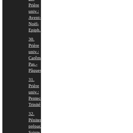
Prière
univ.:
Avent-
Noël-
Epiph.
30.
Prière
univ.:
Carême-
Pas.-
Pâques
31.
Prière
univ.:
Pentecôte-
Trinité
32.
Pénitence
prépar.
Sainte