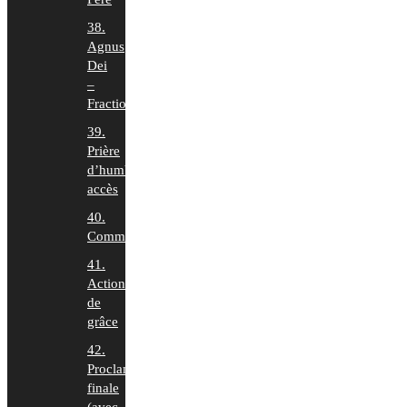
38.
Agnus
Dei
–
Fraction
39.
Prière
d’humble
accès
40.
Communion
41.
Action
de
grâce
42.
Proclamation
finale