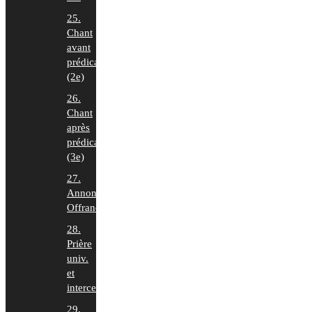
25.
Chant
avant
prédication
(2e)
26.
Chant
après
prédication
(3e)
27.
Annonces,
Offrande
28.
Prière
univ.
et
intercession
29.