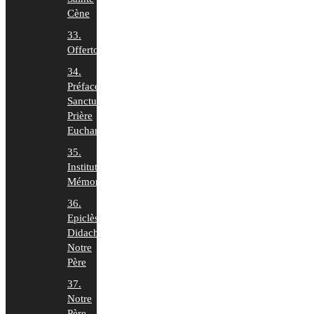
Cène
33.
Offertoire
34.
Préface,
Sanctus,
Prière
Euchar.
35.
Institution,
Mémorial
36.
Epiclèse,
Didaché,
Notre
Père
37.
Notre
Père