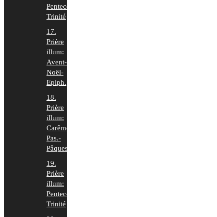
Pentecôte-
Trinité
17.
Prière
illum:
Avent-
Noël-
Epiph.
18.
Prière
illum:
Carême-
Pas.-
Pâques
19.
Prière
illum:
Pentecôte-
Trinité