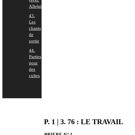
(avec
Alleluia)
43.
Les
chants
de
sortie
44.
Parties
pour
des
cultes
P. 1 | 3. 76 : LE TRAVAIL
PRIERE N° 1