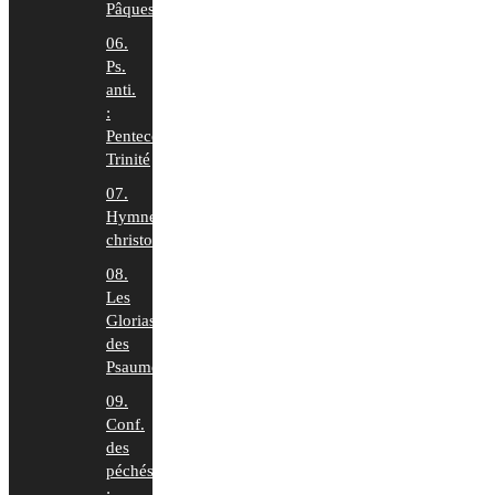
Pâques
06.
Ps.
anti.
:
Pentecôte-
Trinité
07.
Hymnes
christologiques
08.
Les
Glorias
des
Psaumes
09.
Conf.
des
péchés
: