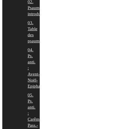
02.
Psaumes
introduction
03.
Table
des
psaumes
04.
Ps.
anti.
:
Avent-
Noël-
Epiphanie
05.
Ps.
anti.
:
Carême-
Pass.-