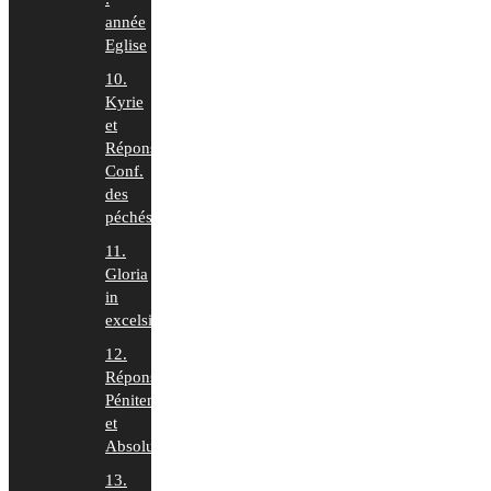
année
Eglise
10.
Kyrie
et
Répons
Conf.
des
péchés
11.
Gloria
in
excelsis
12.
Répons
Pénitence
et
Absolution
13.