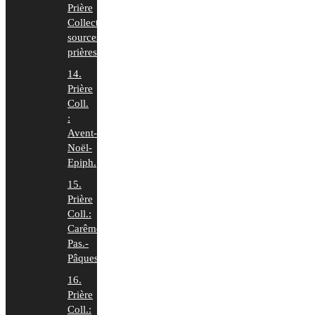
Prière
Collecte:
sources
prières
14.
Prière
Coll.
:
Avent-
Noël-
Epiph.
15.
Prière
Coll.:
Carême-
Pas.-
Pâques
16.
Prière
Coll.: