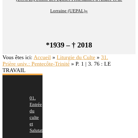
Lorraine (UEPAL)»
*1939 – † 2018
Vous êtes ici:
Accueil
»
Liturgie du Culte
»
31.
Prière univ.: Pentecôte-Trinité
»
P. 1 | 3. 76 : LE
TRAVAIL
01.
Entrée
du
culte
et
Salutation