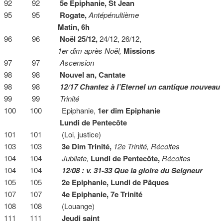
92 92
5e Epiphanie, St Jean
95 95
Rogate,
Antépénultième
Matin, 6h
96 96
Noël 25/12,
24/12, 26/12,
1er dim après Noël,
Missions
97 97
Ascension
98 98
Nouvel an, Cantate
98 98
12/17 Chantez à l’Eternel un cantique nouveau
99 99
Trinité
100 100 Epiphanie,
1er dim Epiphanie
Lundi de Pentecôte
101 101 (Loi, justice)
103 103
3e Dim Trinité,
12e Trinité, Récoltes
104 104
Jubilate,
Lundi de Pentecôte,
Récoltes
104 104
12/08 : v. 31-33 Que la gloire du Seigneur
105 105
2e Epiphanie, Lundi de Pâques
107 107
4e Epiphanie, 7e Trinité
108 108 (Louange)
111 111
Jeudi saint