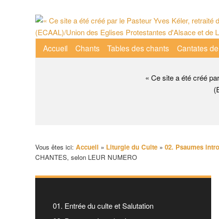
Aller
au
contenu
Menu
Accueil
Chants
Tables des chants
Cantates de
principal
principal
« Ce site a été créé pa
(
Vous êtes ici:
Accueil
»
Liturgie du Culte
»
02. Psaumes intr
CHANTES, selon LEUR NUMERO
01. Entrée du culte et Salutation