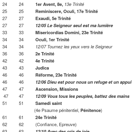
24 24
1er Avent, 8e,
13e Trinité
25 25
Reminiscere, Oculi, 17e Trinité
27 27
Exaudi, 5e Trinité
27 27
12/05 Le Seigneur seul est ma lumière
33 33
Misericordias Domini, 23e Trinité
34 34
Oculi, 1er Trinité
34 34
12/07 Tournez les yeux vers le Seigneur
36 36
2e Trinité
42 42
4e Trinité
43 43
Judica
46 46
Réforme, 23e Trinité
46 46
12/06 Dieu est pour nous un refuge et un appui
47 47
Ascension, Missions
47 47
12/09 Vous tous les peuples, battez des mains
51 51
Samedi saint
(4e Psaume pénitentiel,
Pénitence
)
61 61
24e Trinité
62 62 (Confiance, Epreuve)
63 63
12/10 Avec des cris de joie