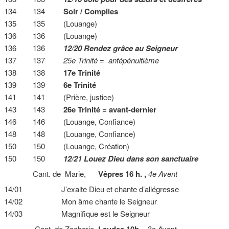
134 134
Soir / Complies
135 135 (Louange)
136 136 (Louange)
136 136
12/20 Rendez grâce au Seigneur
137 137
25e Trinité = antépénultième
138 138
17e Trinité
139 139
6e Trinité
141 141 (Prière, justice)
143 143
26e Trinité = avant-dernier
146 146 (Louange, Confiance)
148 148 (Louange, Confiance)
150 150 (Louange, Création)
150 150
12/21 Louez Dieu dans son sanctuaire
Cant. de Marie,
Vêpres 16 h. ,
4e Avent
14/01 J’exalte Dieu et chante d’allégresse
14/02 Mon âme chante le Seigneur
14/03 Magnifique est le Seigneur
Cant. de Zacharie,
Laudes 10h. ,
3e Avent