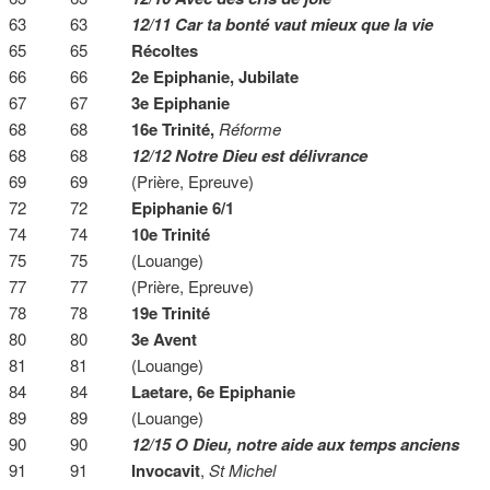
63 63
12/11 Car ta bonté vaut mieux que la vie
65 65
Récoltes
66 66
2e Epiphanie, Jubilate
67 67
3e Epiphanie
68 68
16e Trinité,
Réforme
68 68
12/12 Notre Dieu est délivrance
69 69 (Prière, Epreuve)
72 72
Epiphanie 6/1
74 74
10e Trinité
75 75 (Louange)
77 77 (Prière, Epreuve)
78 78
19e Trinité
80 80
3e Avent
81 81 (Louange)
84 84
Laetare, 6e Epiphanie
89 89 (Louange)
90 90
12/15 O Dieu, notre aide aux temps anciens
91 91
Invocavit
,
St Michel