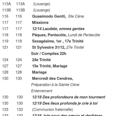
113A 113A (Louange)
113B 113B (Louange)
116 116
Quasimodo Geniti,
Ste Cène
117 117
Missions
117 117
12/14 Laudate, omnes gentes
118 118
Pâques, Pentecôte,
Lundi de Pentecôte
119 119
Sexagésime, 1er , 17e Trinité
121 121
St Sylvestre 31/12,
27e Trinité
Soir / Complies 22h
124 124
24e Trinité
127 127
15e Trinité,
Mariage
128 128
Mariage
130 130
Mercredi des Cendres,
Préparation à la Sainte Cène
Enterrement
130 130
12/18 Des profondeurs de mon tourment
130 130
12/19 Des lieux profonds je crie à toi
133 133 (Communion fraternelle)
133 133
12/16 Joie pour des sœurs et desfrères