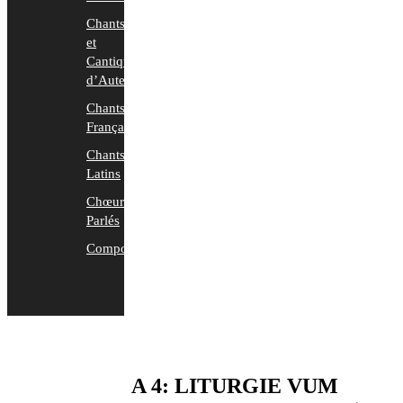
Chants
et
Cantiques
d’Auteurs
Chants
Français
Chants
Latins
Chœurs
Parlés
Compositions
A 4: LITURGIE VUM