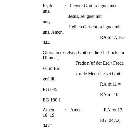
Kyrie : Liewer Gott, sei guet met
uns,
Jesus, sei guet mit
uns,
Heilich Geischt, sei guet mit
uns. Amen.
RA rot 7, EG
044
Gloria in excelsis : Gott sei die Ehr hoch em
Himmel,
Frede n’uf der Erd / Frede
sei uf Erd
Un de Mensche sei Gott
gefälli.
RA rit 11 =
EG 045
RA rot 10 =
EG 180.1
Amen : Amen. RA rot 17,
18, 19
EG 047.2,
047.1