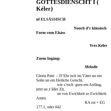
GOTTESDIENSCHT I (
Kéler)
uf ELSÄSSISCH
Nooch d’r klàssisch
Form vum Elsàss
Yves Kéler
Zuem Ingàng:
Melodie
Gloria Patri : D’Ehr isch im Vàter un em
Sohn un em Heiliche Geischt,
wie s’esch gsen em Anfàng,
jetzt un z’àller Zit,
un von Ewichkeit ze Ewichkeit.
Amen.
RA rot = EG
177.1, oder 042