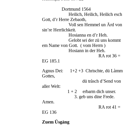
Dortmund 1564
Heilich, Heilich, Heilich esch
Gott, d’r Herre Zebaoth,
Voll sen Hemmel un Ärd von
sin’re Herrlichkeit.
Hosianna en d’r Heh.
Gelobt sei der zü uns kommt
em Name von Gott. ( vom Herrn )
Hosiann in der Heh.
RA rot 36 =
EG 185.1
Agnus Dei: 1+2 +3 Chrischte, dü Làmm
Gottes,
dü tràsch d’Send von
aller Welt:
1 + 2 erbarm dich unser.
3. geb uns dine Frede.
Amen.
RA rot 41 =
EG 136
Zuem Üsgàng