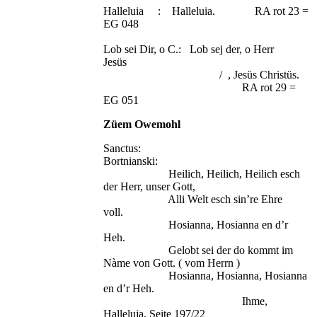
Halleluia : Halleluia. RA rot 23 =
EG 048
Lob sei Dir, o C.: Lob sej der, o Herr
Jesüs
/ , Jesüs Christüs.
RA rot 29 =
EG 051
Züem Owemohl
Sanctus:
Bortnianski
Heilich, Heilich, Heilich esch
der Herr, unser Gott,
Alli Welt esch sin’re Ehre
voll.
Hosianna, Hosianna en d’r
Heh.
Gelobt sei der do kommt im
Nàme von Gott. ( vom Herrn )
Hosianna, Hosianna, Hosianna
en d’r Heh.
Ihme,
Halleluja, Seite 197/22