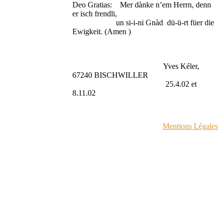
Deo Gratias: Mer dànke n’em Herrn, denn
er isch frendli,
un si-i-ni Gnàd dü-ü-rt füer die
Ewigkeit. (Amen )
Yves Kéler,
67240 BISCHWILLER
25.4.02 et
8.11.02
Mentions Légales