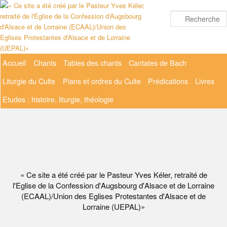
Aller
au
contenu
principal
Menu
Accueil
Chants
Tables des chants
Cantates de Bach
principal
Liturgie du Culte
Plans et ordres du Culte
Prédications
Livres
Etudes : histoire, liturgie, théologie
« Ce site a été créé par le Pasteur Yves Kéler, retraité de
l'Eglise de la Confession d'Augsbourg d'Alsace et de Lorraine
(ECAAL)/Union des Eglises Protestantes d'Alsace et de
Lorraine (UEPAL)»