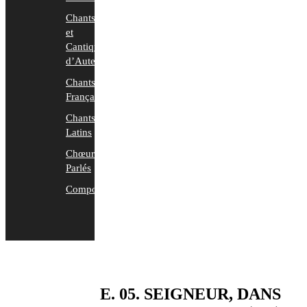
Chants
et
Cantiques
d’Auteurs
Chants
Français
Chants
Latins
Chœurs
Parlés
Compositions
E. 05. SEIGNEUR, DANS