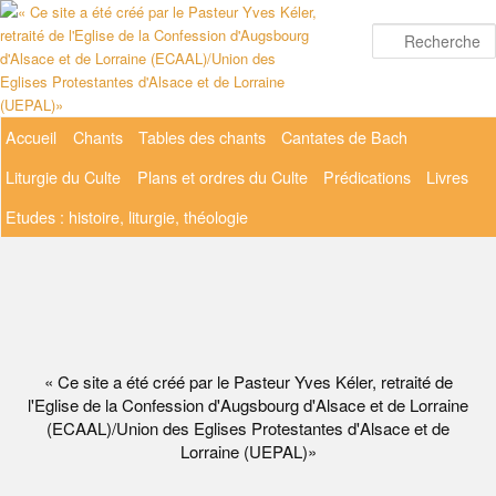
Aller
au
contenu
principal
Menu
Accueil
Chants
Tables des chants
Cantates de Bach
principal
Liturgie du Culte
Plans et ordres du Culte
Prédications
Livres
Etudes : histoire, liturgie, théologie
« Ce site a été créé par le Pasteur Yves Kéler, retraité de
l'Eglise de la Confession d'Augsbourg d'Alsace et de Lorraine
(ECAAL)/Union des Eglises Protestantes d'Alsace et de
Lorraine (UEPAL)»