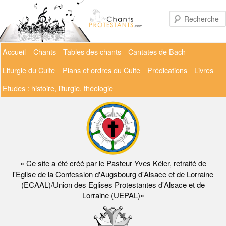
Aller
au
contenu
principal
Menu
Accueil
Chants
Tables des chants
Cantates de Bach
principal
Liturgie du Culte
Plans et ordres du Culte
Prédications
Livres
Etudes : histoire, liturgie, théologie
« Ce site a été créé par le Pasteur Yves Kéler, retraité de
l'Eglise de la Confession d'Augsbourg d'Alsace et de Lorraine
(ECAAL)/Union des Eglises Protestantes d'Alsace et de
Lorraine (UEPAL)»