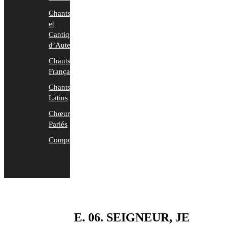
Chants
et
Cantiques
d’Auteurs
Chants
Français
Chants
Latins
Chœurs
Parlés
Compositions
E. 06. SEIGNEUR, JE