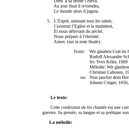
Dieu à sa droite l’éleva,
Au jour final il reviendra,
Le monde alors il jugera.
5. L’Esprit, unissant tous les saints,
Construit l’Eglise et la maintient,
Et nous délivrant du péché,
Nous prépare à l’éternité.
Amen (sur la note finale).
Texte: Wir glauben Gott im höchs
Rudolf Alexandre Schröder,
frs: Yves Kéler, 1969
Mélodie: Wir glauben Gott im 
Christian Lahusen, 194
ou: Nun jauchzt dem Herren, 
Johann Crüger, 1656, RA 
Le texte:
Cette confession de foi chantée est une compo
guerres. Sa pensée, sa langue et sa poétique sont
La mélodie: