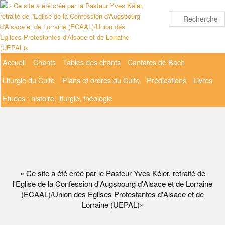
Aller
au
contenu
principal
Menu
Accueil
Chants
Tables des chants
Cantates de Bach
principal
Liturgie du Culte
Plans et ordres du Culte
Prédications
Livres
Etudes : histoire, liturgie, théologie
« Ce site a été créé par le Pasteur Yves Kéler, retraité de
l'Eglise de la Confession d'Augsbourg d'Alsace et de Lorraine
(ECAAL)/Union des Eglises Protestantes d'Alsace et de
Lorraine (UEPAL)»