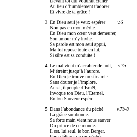
Devant toi qui voudrait crâner,
Au lieu d’humblement t’adorer
Et vivre de ta grâce !
3. En Dieu seul je veux espérer
v.6
Non pas en mon mérite.
En Dieu mon cœur veut demeurer,
Son amour m’y invite.
Sa parole est mon seul appui,
Ma foi repose toute en lui,
Si sûre est sa conduite !
4. Le mal vient m’accabler de nuit,
v.7a
M’étreint jusqu’à l’aurore.
En Dieu je trouve un sûr ami :
Sans douter je l’implore.
Aussi, ô peuple d’Israël,
Invoque ton Dieu, l’Eternel,
En ton Sauveur espère.
5. Dans l’abondance du péché,
v.7b-8
La grâce surabonde.
Sa forte main vient nous sauver
Du prince de ce monde.
Il est, lui seul, le bon Berger,
Pour délivrer de ses péchés