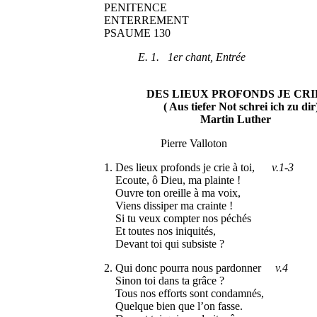
PENITENCE
ENTERREMENT
PSAUME 130
E. 1. 1er chant, Entrée
DES LIEUX PROFONDS JE CRIE 
( Aus tiefer Not schrei ich zu dir
Martin Luther
Pierre Valloton
1. Des lieux profonds je crie à toi,
v.1-3
Ecoute, ô Dieu, ma plainte !
Ouvre ton oreille à ma voix,
Viens dissiper ma crainte !
Si tu veux compter nos péchés
Et toutes nos iniquités,
Devant toi qui subsiste ?
2. Qui donc pourra nous pardonner
v.4
Sinon toi dans ta grâce ?
Tous nos efforts sont condamnés,
Quelque bien que l’on fasse.