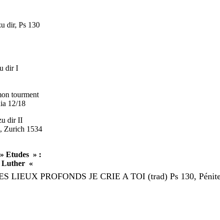
dir, Ps 130
dir I
tourment
2/18
dir II
ich 1534
tudes » :
ther «
DES LIEUX PROFONDS JE CRIE A TOI (trad) Ps 130, Péniten