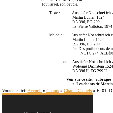
Tout Israël, son peuple.
Texte : Aus tiefer Not schrei ich zu 
Martin Luther, 1524
RA 396, EG 299
frs: Pierre Valloton, 1974
Mélodie : Aus tiefer Not schrei ich zu 
Martin Luther 1524
RA 396, EG 299
frs: Des profondeurs de mon 
NCTC 274, ALLéluia 1
ou Aus tiefer Not schrei ich zu 
Wofgang Dachstein 1524, Zur
RA 396 II, EG 299 II
Voir sur ce site, rubrique » E
» Les chants de Martin Lu
Vous êtes ici:
Accueil
»
Chants
»
Chants Casuels
»
E. 01. 