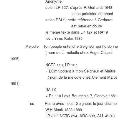
Anonyme,
selon LP 127: d’après P. Gerhardt 1648
sans précision de chant
selon RAf 9, cette référence à Gerhardt
est mise en doute
le même texte dans LP 127 et RAf 9
rév : Yves Kéler 1985
Mélodie Ton peuple entend le Seigneur qui t’ordonne
( nom de la mélodie chez Roger Chapal
1995)
NCTC 110, LP 127
= L’Omnipotent à mon Seigneur et Maître
( nom de la mélodie chez Clément Marot
1551)
RA f 9
= Ps 110 Loys Bourgeois ?, Genève 1551
ou Reste avec nous, Seigneur, le jour décline
W.H.Monk 1823-1889
LP 372, NCTC 294, ARC 638, ALL 49/13