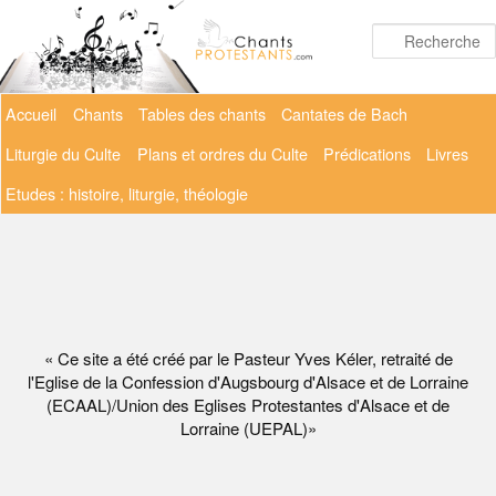
Aller
au
contenu
principal
Menu
Accueil
Chants
Tables des chants
Cantates de Bach
principal
Liturgie du Culte
Plans et ordres du Culte
Prédications
Livres
Etudes : histoire, liturgie, théologie
« Ce site a été créé par le Pasteur Yves Kéler, retraité de
l'Eglise de la Confession d'Augsbourg d'Alsace et de Lorraine
(ECAAL)/Union des Eglises Protestantes d'Alsace et de
Lorraine (UEPAL)»