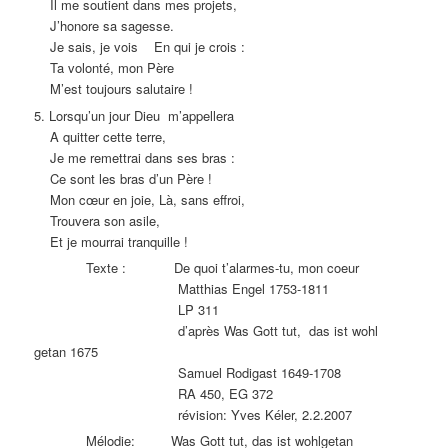
Il me soutient dans mes projets,
J’honore sa sagesse.
Je sais, je vois En qui je crois :
Ta volonté, mon Père
M’est toujours salutaire !
5. Lorsqu’un jour Dieu m’appellera
A quitter cette terre,
Je me remettrai dans ses bras :
Ce sont les bras d’un Père !
Mon cœur en joie, Là, sans effroi,
Trouvera son asile,
Et je mourrai tranquille !
Texte : De quoi t’alarmes-tu, mon coeur
Matthias Engel 1753-1811
LP 311
d’après Was Gott tut, das ist wohl
getan 1675
Samuel Rodigast 1649-1708
RA 450, EG 372
révision: Yves Kéler, 2.2.2007
Mélodie: Was Gott tut, das ist wohlgetan