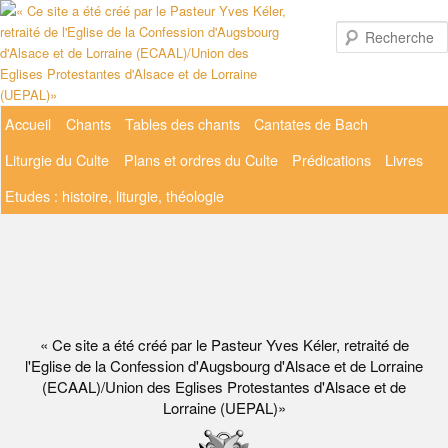
Aller
au
contenu
principal
Menu
Accueil
Chants
Tables des chants
Cantates de Bach
principal
Liturgie du Culte
Plans et ordres du Culte
Prédications
Livres
Etudes : histoire, liturgie, théologie
« Ce site a été créé par le Pasteur Yves Kéler, retraité de
l'Eglise de la Confession d'Augsbourg d'Alsace et de Lorraine
(ECAAL)/Union des Eglises Protestantes d'Alsace et de
Lorraine (UEPAL)»