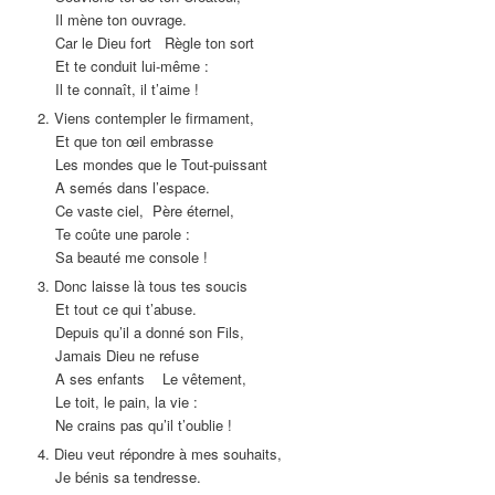
Il mène ton ouvrage.
Car le Dieu fort Règle ton sort
Et te conduit lui-même :
Il te connaît, il t’aime !
2. Viens contempler le firmament,
Et que ton œil embrasse
Les mondes que le Tout-puissant
A semés dans l’espace.
Ce vaste ciel, Père éternel,
Te coûte une parole :
Sa beauté me console !
3. Donc laisse là tous tes soucis
Et tout ce qui t’abuse.
Depuis qu’il a donné son Fils,
Jamais Dieu ne refuse
A ses enfants Le vêtement,
Le toit, le pain, la vie :
Ne crains pas qu’il t’oublie !
4. Dieu veut répondre à mes souhaits,
Je bénis sa tendresse.