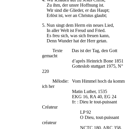
Zu ihm, der unsre Hoffnung ist.
Wir sind die Glieder, er das Haupt;
Erlöst ist, wer an Christus glaubt;
5. Nun singt dem Herrn ein neues Lied,
In aller Welt ist Freud und Fried.
Es freu sich, was sich freuen kann,
Denn Wunder hat der Herr getan.
Texte Das ist der Tag, den Gott
gemacht
d’après Heinrich Bone 1851
Gotteslob stuttgart 1975, N°
220
Mélodie: Vom Himmel hoch da komm
ich her
Matin Luther, 1535
EKG 16, RA 40, EG 24
fr: : Dieu le tout-puissant
Créateur
LP 92
O Dieu, tout-puissant
créateur
NCTC 180, ARC 358,