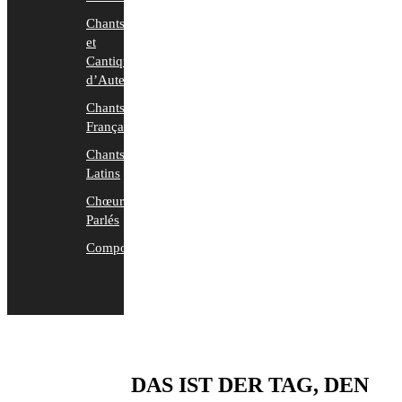
Chants
et
Cantiques
d’Auteurs
Chants
Français
Chants
Latins
Chœurs
Parlés
Compositions
DAS IST DER TAG, DEN