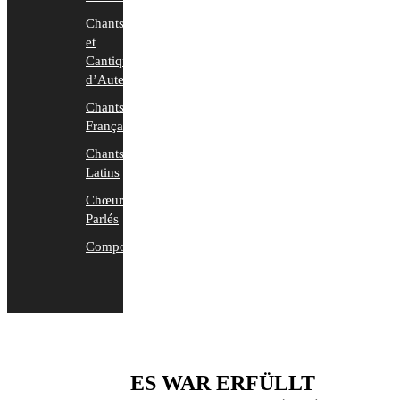
Chants
et
Cantiques
d’Auteurs
Chants
Français
Chants
Latins
Chœurs
Parlés
Compositions
ES WAR ERFÜLLT