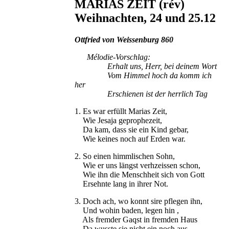
MARIAS ZEIT (rév)
Weihnachten, 24 und 25.12
Ottfried von Weissenburg 860
Mélodie-Vorschlag:
Erhalt uns, Herr, bei deinem Wort
Vom Himmel hoch da komm ich
her
Erschienen ist der herrlich Tag
1. Es war erfüllt Marias Zeit,
Wie Jesaja geprophezeit,
Da kam, dass sie ein Kind gebar,
Wie keines noch auf Erden war.
2. So einen himmlischen Sohn,
Wie er uns längst verhzeissen schon,
Wie ihn die Menschheit sich von Gott
Ersehnte lang in ihrer Not.
3. Doch ach, wo konnt sire pflegen ihn,
Und wohin baden, legen hin ,
Als fremder Gaqst in fremden Haus
Da wusste sie nicht ein noch aus.