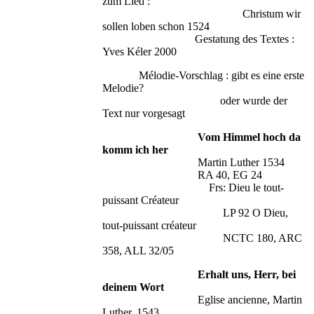
zum Lied :
Christum wir
sollen loben schon 1524
Gestatung des Textes :
Yves Kéler 2000
Mélodie-Vorschlag : gibt es eine erste
Melodie?
oder wurde der
Text nur vorgesagt
Vom Himmel hoch da
komm ich her
Martin Luther 1534
RA 40, EG 24
Frs: Dieu le tout-
puissant Créateur
LP 92 O Dieu,
tout-puissant créateur
NCTC 180, ARC
358, ALL 32/05
Erhalt uns, Herr, bei
deinem Wort
Eglise ancienne, Martin
Luther, 1543