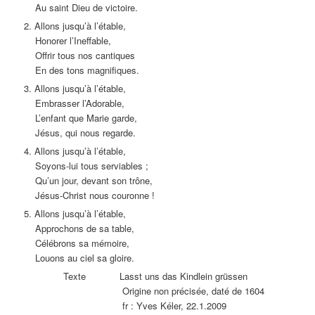
Au saint Dieu de victoire.
2. Allons jusqu’à l’étable,
Honorer l’Ineffable,
Offrir tous nos cantiques
En des tons magnifiques.
3. Allons jusqu’à l’étable,
Embrasser l’Adorable,
L’enfant que Marie garde,
Jésus, qui nous regarde.
4. Allons jusqu’à l’étable,
Soyons-lui tous serviables ;
Qu’un jour, devant son trône,
Jésus-Christ nous couronne !
5. Allons jusqu’à l’étable,
Approchons de sa table,
Célébrons sa mémoire,
Louons au ciel sa gloire.
Texte Lasst uns das Kindlein grüssen
Origine non précisée, daté de 1604
fr : Yves Kéler, 22.1.2009