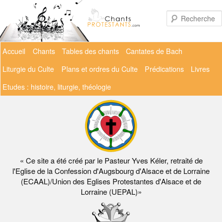
Aller
au
contenu
principal
Menu
Accueil
Chants
Tables des chants
Cantates de Bach
principal
Liturgie du Culte
Plans et ordres du Culte
Prédications
Livres
Etudes : histoire, liturgie, théologie
« Ce site a été créé par le Pasteur Yves Kéler, retraité de
l'Eglise de la Confession d'Augsbourg d'Alsace et de Lorraine
(ECAAL)/Union des Eglises Protestantes d'Alsace et de
Lorraine (UEPAL)»