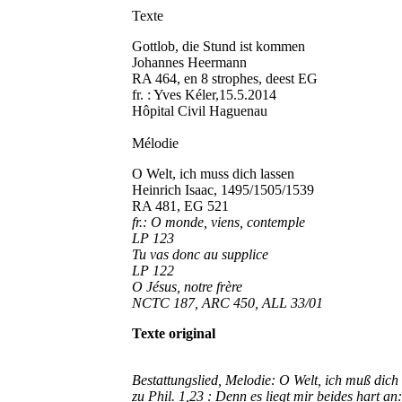
Texte
Gottlob, die Stund ist kommen
Johannes Heermann
RA 464, en 8 strophes, deest EG
fr. : Yves Kéler,15.5.2014
Hôpital Civil Haguenau
Mélodie
O Welt, ich muss dich lassen
Heinrich Isaac, 1495/1505/1539
RA 481, EG 521
fr.: O monde, viens, contemple
LP 123
Tu vas donc au supplice
LP 122
O Jésus, notre frère
NCTC 187, ARC 450, ALL 33/01
Texte original
Bestattungslied, Melodie: O Welt, ich muß dich
zu Phil. 1,23 : Denn es liegt mir beides hart an