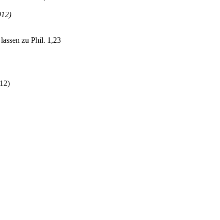
912)
lassen zu Phil. 1,23
912)