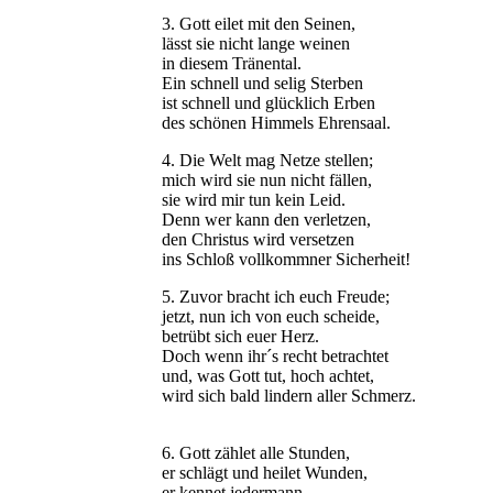
3. Gott eilet mit den Seinen,
lässt sie nicht lange weinen
in diesem Tränental.
Ein schnell und selig Sterben
ist schnell und glücklich Erben
des schönen Himmels Ehrensaal.
4. Die Welt mag Netze stellen;
mich wird sie nun nicht fällen,
sie wird mir tun kein Leid.
Denn wer kann den verletzen,
den Christus wird versetzen
ins Schloß vollkommner Sicherheit!
5. Zuvor bracht ich euch Freude;
jetzt, nun ich von euch scheide,
betrübt sich euer Herz.
Doch wenn ihr´s recht betrachtet
und, was Gott tut, hoch achtet,
wird sich bald lindern aller Schmerz.
6. Gott zählet alle Stunden,
er schlägt und heilet Wunden,
er kennet jedermann.