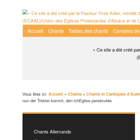
Aller
au
contenu
Menu
Accueil
Chants
Tables des chants
Cantates de
principal
principal
« Ce site a été créé pa
(
Vous êtes ici:
Accueil
»
Chants
»
Chants et Cantiques d’Aute
nun der Tröster kommt, den ichEglise persécutée
Chants Allemands