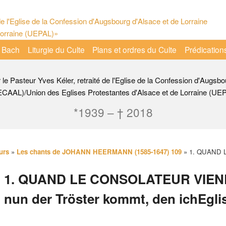
 Bach
Liturgie du Culte
Plans et ordres du Culte
Prédication
r le Pasteur Yves Kéler, retraité de l'Eglise de la Confession d'Augsbo
ECAAL)/Union des Eglises Protestantes d'Alsace et de Lorraine (UE
*1939 – † 2018
urs
»
Les chants de JOHANN HEERMANN (1585-1647) 109
»
1. QUAND 
1. QUAND LE CONSOLATEUR VIE
nun der Tröster kommt, den ichEgli