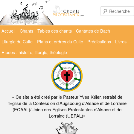
Aller
au
contenu
principal
Menu
Accueil
Chants
Tables des chants
Cantates de Bach
principal
Liturgie du Culte
Plans et ordres du Culte
Prédications
Livres
Etudes : histoire, liturgie, théologie
« Ce site a été créé par le Pasteur Yves Kéler, retraité de
l'Eglise de la Confession d'Augsbourg d'Alsace et de Lorraine
(ECAAL)/Union des Eglises Protestantes d'Alsace et de
Lorraine (UEPAL)»