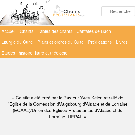
Aller
au
contenu
principal
Menu
Accueil
Chants
Tables des chants
Cantates de Bach
principal
Liturgie du Culte
Plans et ordres du Culte
Prédications
Livres
Etudes : histoire, liturgie, théologie
« Ce site a été créé par le Pasteur Yves Kéler, retraité de
l'Eglise de la Confession d'Augsbourg d'Alsace et de Lorraine
(ECAAL)/Union des Eglises Protestantes d'Alsace et de
Lorraine (UEPAL)»