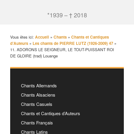
*1939 – † 2018
Vous êtes ici:
Accueil
»
Chants
»
Chants et Cantiques
d’Auteurs
»
Les chants de PIERRE LUTZ (1926-2009) 47
»
11. ADORONS LE SEIGNEUR, LE TOUT-PUISSANT ROI
DE GLOIRE (trad) Louange
Chants Allemands
Chants Alsaciens
Chants Casuels
Chants et Cantiques d’Auteurs
Chants Français
Chants Latins