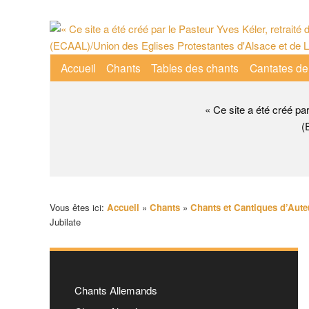
Aller
au
contenu
Menu
Accueil
Chants
Tables des chants
Cantates de
principal
principal
« Ce site a été créé pa
(
Vous êtes ici:
Accueil
»
Chants
»
Chants et Cantiques d’Aute
Jubilate
Chants Allemands