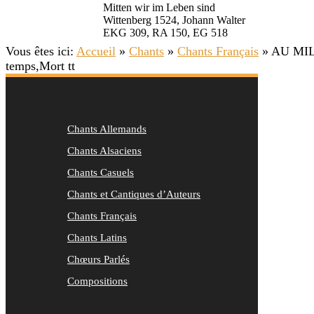
Mitten wir im Leben sind
Wittenberg 1524, Johann Walter
EKG 309, RA 150, EG 518
Vous êtes ici:
Accueil
»
Chants
»
Chants Français
»
AU MILI
temps,Mort tt
Chants Allemands
Chants Alsaciens
Chants Casuels
Chants et Cantiques d’Auteurs
Chants Français
Chants Latins
Chœurs Parlés
Compositions