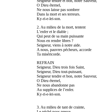
Seigneur tendre et bon, notre Sauveur,
O Dieu éternel,
Ne nous laisse pas sombrer
Dans la mort et ses terreurs.
Ky-ri-e-lei-son.
2. Au milieu de la mort, tentent
L’enfer et le diable ;
Qui peut de sa main puissante
Nous en rendre libres ?
Seigneur, viens à notre aide.
A nous, pauvres pécheurs, accorde
Ta miséricorde.
REFRAIN
Seigneur, Dieu trois fois Saint,
Seigneur, Dieu tout-puissant,
Seigneur tendre et bon, notre Sauveur,
O Dieu éternel,
Ne nous abandonne pas
Au supplices de l’enfer.
Ky-ri-e-lei-son.
3. Au milieu de tant de crainte,
Le péché nous presse.