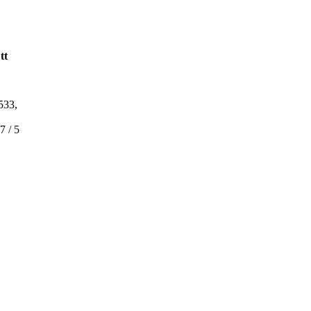
tt
533,
7 / 5