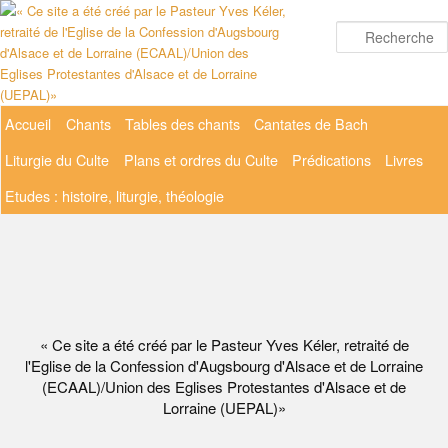
Aller
au
contenu
principal
Menu
Accueil
Chants
Tables des chants
Cantates de Bach
principal
Liturgie du Culte
Plans et ordres du Culte
Prédications
Livres
Etudes : histoire, liturgie, théologie
« Ce site a été créé par le Pasteur Yves Kéler, retraité de
l'Eglise de la Confession d'Augsbourg d'Alsace et de Lorraine
(ECAAL)/Union des Eglises Protestantes d'Alsace et de
Lorraine (UEPAL)»