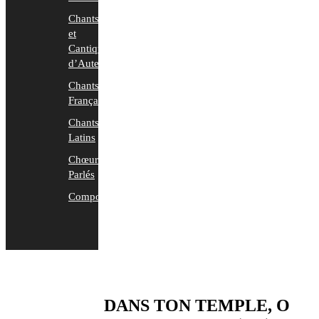
Chants
et
Cantiques
d’Auteurs
Chants
Français
Chants
Latins
Chœurs
Parlés
Compositions
DANS TON TEMPLE, O