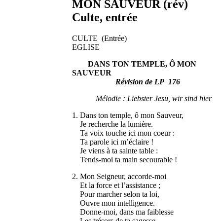
MON SAUVEUR (rév)
Culte, entrée
CULTE (Entrée)
EGLISE
DANS TON TEMPLE, Ô MON
SAUVEUR
Révision de LP 176
Mélodie : Liebster Jesu, wir sind hier
1. Dans ton temple, ô mon Sauveur,
Je recherche la lumière.
Ta voix touche ici mon coeur :
Ta parole ici m’éclaire !
Je viens à ta sainte table :
Tends-moi ta main secourable !
2. Mon Seigneur, accorde-moi
Et la force et l’assistance ;
Pour marcher selon ta loi,
Ouvre mon intelligence.
Donne-moi, dans ma faiblesse
Les trésors de ta sagesse.