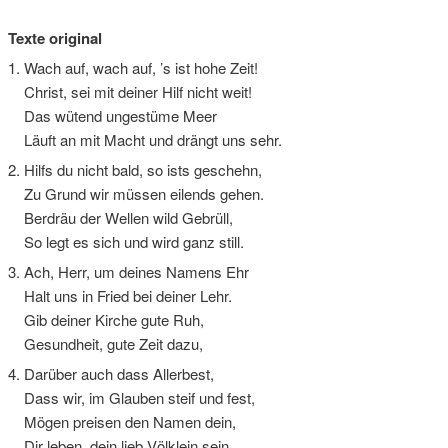
Texte original
1. Wach auf, wach auf, ’s ist hohe Zeit!
Christ, sei mit deiner Hilf nicht weit!
Das wütend ungestüme Meer
Läuft an mit Macht und drängt uns sehr.
2. Hilfs du nicht bald, so ists geschehn,
Zu Grund wir müssen eilends gehen.
Berdräu der Wellen wild Gebrüll,
So legt es sich und wird ganz still.
3. Ach, Herr, um deines Namens Ehr
Halt uns in Fried bei deiner Lehr.
Gib deiner Kirche gute Ruh,
Gesundheit, gute Zeit dazu,
4. Darüber auch dass Allerbest,
Dass wir, im Glauben steif und fest,
Mögen preisen den Namen dein,
Dir leben, dein lieb Völklein sein.