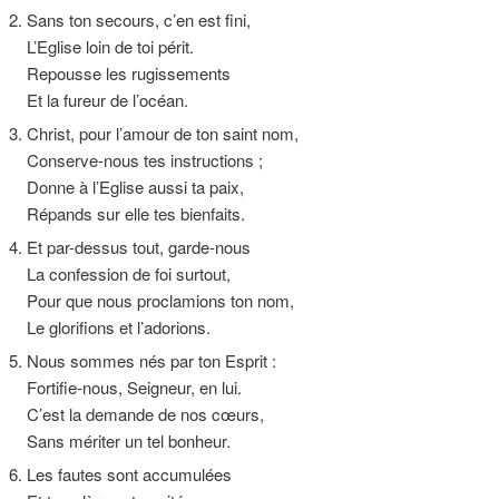
2. Sans ton secours, c’en est fini,
L’Eglise loin de toi périt.
Repousse les rugissements
Et la fureur de l’océan.
3. Christ, pour l’amour de ton saint nom,
Conserve-nous tes instructions ;
Donne à l’Eglise aussi ta paix,
Répands sur elle tes bienfaits.
4. Et par-dessus tout, garde-nous
La confession de foi surtout,
Pour que nous proclamions ton nom,
Le glorifions et l’adorions.
5. Nous sommes nés par ton Esprit :
Fortifie-nous, Seigneur, en lui.
C’est la demande de nos cœurs,
Sans mériter un tel bonheur.
6. Les fautes sont accumulées