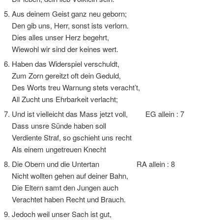
5. Aus deinem Geist ganz neu geborn;
Den gib uns, Herr, sonst ists verlorn.
Dies alles unser Herz begehrt,
Wiewohl wir sind der keines wert.
6. Haben das Widerspiel verschuldt,
Zum Zorn gereitzt oft dein Geduld,
Des Worts treu Warnung stets veracht’t,
All Zucht uns Ehrbarkeit verlacht;
7. Und ist vielleicht das Mass jetzt voll, EG allein : 7
Dass unsre Sünde haben soll
Verdiente Straf, so gschieht uns recht
Als einem ungetreuen Knecht
8. Die Obern und die Untertan RA allein : 8
Nicht wollten gehen auf deiner Bahn,
Die Eltern samt den Jungen auch
Verachtet haben Recht und Brauch.
9. Jedoch weil unser Sach ist gut,