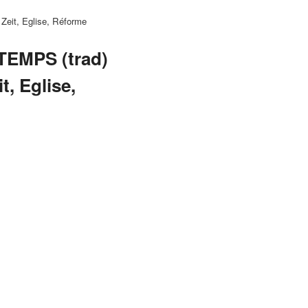
eit, Eglise, Réforme
EMPS (trad)
t, Eglise,