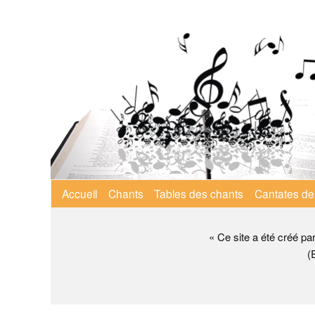
Aller
au
contenu
principal
Menu
Accueil
Chants
Tables des chants
Cantates de
principal
« Ce site a été créé pa
(