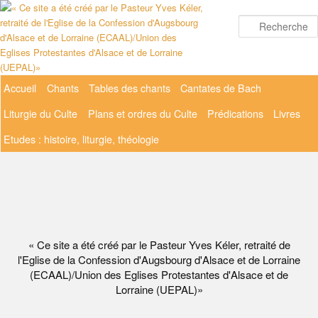
Aller
au
contenu
principal
Menu
Accueil
Chants
Tables des chants
Cantates de Bach
principal
Liturgie du Culte
Plans et ordres du Culte
Prédications
Livres
Etudes : histoire, liturgie, théologie
« Ce site a été créé par le Pasteur Yves Kéler, retraité de
l'Eglise de la Confession d'Augsbourg d'Alsace et de Lorraine
(ECAAL)/Union des Eglises Protestantes d'Alsace et de
Lorraine (UEPAL)»