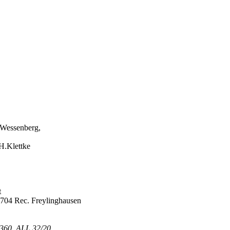
ssenberg,
Klettke
t
ec. Freylinghausen
ALL 32/20