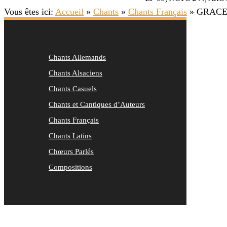
Vous êtes ici:
Accueil
»
Chants
»
Chants Français
»
GRACE,
Chants Allemands
Chants Alsaciens
Chants Casuels
Chants et Cantiques d’Auteurs
Chants Français
Chants Latins
Chœurs Parlés
Compositions