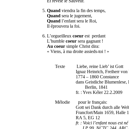
Et révèle le Sauveur.
5.
Quand
viendra la fin des temps,
Quand
sera le jugement,
Quand
l’enfant sera le Roi,
Il éprouvera la foi.
6. L’orgueilleux
coeur
est perdant
L’humble
coeur
sera gagnant !
Au coeur
simple Christ dira:
« Viens, à ma droite assieds-toi ! »
Texte Liebe, reine Lieb’ ist Gott
Ignaz Heinrich, Freiherr von We
1774 – 1860 Constance
dans Geistliche Blumenlese, H.
Berlin, 1841
fr. : Yves Kéler 22.2.2009
Mélodie pour le français:
Gott sei Dank durch alle Wel
Francfort/Main 1659, Halle 1704 R
RA 5, EG 12
fr. : Voici l’enfant nous est né
LP 99, NCTC 244, ARC 360, 