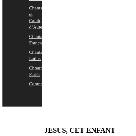
Chants
et
Cantiques
d’Auteurs
Chants
Français
Chants
Latins
Chœurs
Parlés
Compositions
JESUS, CET ENFANT