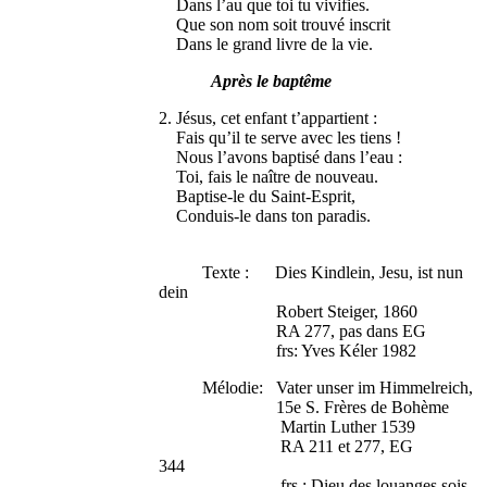
Dans l’au que toi tu vivifies.
Que son nom soit trouvé inscrit
Dans le grand livre de la vie.
Après le baptême
2. Jésus, cet enfant t’appartient :
Fais qu’il te serve avec les tiens !
Nous l’avons baptisé dans l’eau :
Toi, fais le naître de nouveau.
Baptise-le du Saint-Esprit,
Conduis-le dans ton paradis.
Texte : Dies Kindlein, Jesu, ist nun
dein
Robert Steiger, 1860
RA 277, pas dans EG
frs: Yves Kéler 1982
Mélodie: Vater unser im Himmelreich,
15e S. Frères de Bohème
Martin Luther 1539
RA 211 et 277, EG
344
frs : Dieu des louanges sois