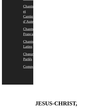
Chants
et
Cantiques
d’Auteurs
Chants
Français
Chants
Latins
Chœurs
Parlés
Compositions
JESUS-CHRIST,