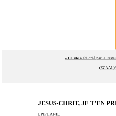
« Ce site a été créé par le Past
(ECAAL)/U
JESUS-CHRIT, JE T’EN PRIE (t
EPIPHANIE