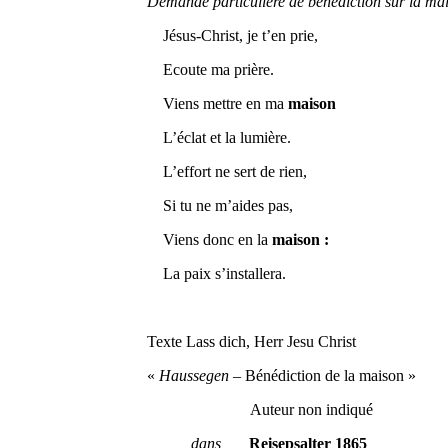
Demande particulière de bénédiction sur la ma
Jésus-Christ, je t’en prie,
Ecoute ma prière.
Viens mettre en ma
maison
L’éclat et la lumière.
L’effort ne sert de rien,
Si tu ne m’aides pas,
Viens donc en la
maison :
La paix s’installera.
Texte Lass dich, Herr Jesu Christ
«
Haussegen
– Bénédiction de la maison »
Auteur non indiqué
dans
Reisepsalter 1865