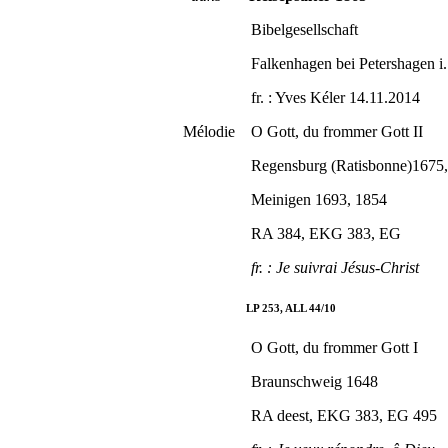
Bibelgesellschaft
Falkenhagen bei Petershagen i. d
fr. : Yves Kéler 14.11.2014
Mélodie O Gott, du frommer Gott II
Regensburg (Ratisbonne)1675
Meinigen 1693, 1854
RA 384, EKG 383, EG
fr. : Je suivrai Jésus-Christ
LP 253, ALL 44/10
O Gott, du frommer Gott I
Braunschweig 1648
RA deest, EKG 383, EG 495