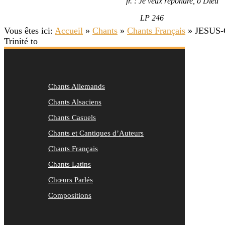
fr. :
Je veux répondre, ô Dieu
LP 246
Vous êtes ici:
Accueil
»
Chants
»
Chants Français
»
JESUS-C
Trinité to
Chants Allemands
Chants Alsaciens
Chants Casuels
Chants et Cantiques d’Auteurs
Chants Français
Chants Latins
Chœurs Parlés
Compositions