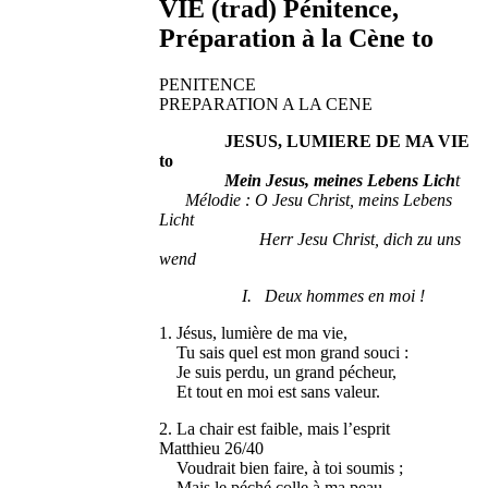
VIE (trad) Pénitence,
Préparation à la Cène to
PENITENCE
PREPARATION A LA CENE
JESUS, LUMIERE DE MA VIE
to
Mein Jesus, meines Lebens Lich
t
Mélodie : O Jesu Christ, meins Lebens
Licht
Herr Jesu Christ, dich zu uns
wend
I. Deux hommes en moi !
1. Jésus, lumière de ma vie,
Tu sais quel est mon grand souci :
Je suis perdu, un grand pécheur,
Et tout en moi est sans valeur.
2. La chair est faible, mais l’esprit
Matthieu 26/40
Voudrait bien faire, à toi soumis ;
Mais le péché colle à ma peau