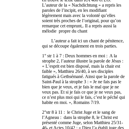
L’auteur de la « Nachdichtung » a repris les
paroles de l’incipit, en les modifiant
légèrement mais avec la volonté qu’elles
soient très proches de l’original, pour qu’on
remarque cet emprunt,. Il a repris aussi la
mélodie propre du chant
L’auteur a fait ici un chant de pénitence,
qui se découpe également en trois parties.
1° str 1 à 7 : Deux hommes en moi : A la
strophe 2, l’auteur illustre la parole de Jésus :
« L’esprit est bien disposé, mais la chair est
faible », Matthieu 26/40, à ses disciples
fatigués à Gethsémané. Ainsi que la parole de
Saint-Paul à la strophe 3 : « Je ne fais pas le
bien que je veux, et je fais le mal que je ne
veux pas. Et si je fais ce que je ne veux pas,
ce n’est plus moi qui le fais, c’est le péché qui
habite en moi. », Romains 7/19.
2°str 8 à 11 : le Christ Juge et le sang de
l’Agneau : dans la strophe 8, le Christ est
présenté comme Juge, selon Matthieu 25/31-
46- et Actes 10/42 : « Dieu l’a établi juge des