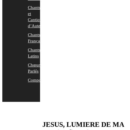
Chants
et
Cantiques
d’Auteurs
Chants
Français
Chants
Latins
Chœurs
Parlés
Compositions
JESUS, LUMIERE DE MA