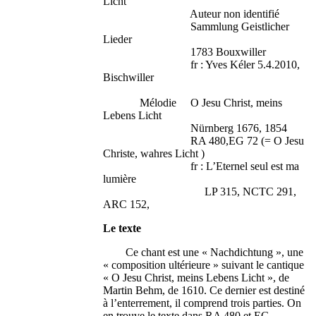
Licht
Auteur non identifié
Sammlung Geistlicher
Lieder
1783 Bouxwiller
fr : Yves Kéler 5.4.2010,
Bischwiller
Mélodie O Jesu Christ, meins
Lebens Licht
Nürnberg 1676, 1854
RA 480,EG 72 (= O Jesu
Christe, wahres Licht )
fr : L’Eternel seul est ma
lumière
LP 315, NCTC 291,
ARC 152,
Le texte
Ce chant est une « Nachdichtung », une
« composition ultérieure » suivant le cantique
« O Jesu Christ, meins Lebens Licht », de
Martin Behm, de 1610. Ce dernier est destiné
à l’enterrement, il comprend trois parties. On
en trouve le texte dans RA 480 et EG.