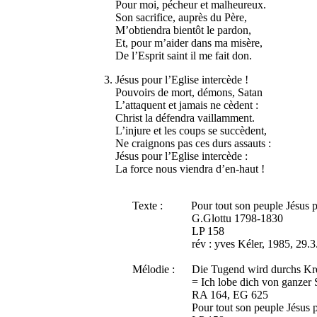
Pour moi, pécheur et malheureux.
Son sacrifice, auprès du Père,
M’obtiendra bientôt le pardon,
Et, pour m’aider dans ma misère,
De l’Esprit saint il me fait don.
3. Jésus pour l’Eglise intercède !
Pouvoirs de mort, démons, Satan
L’attaquent et jamais ne cèdent :
Christ la défendra vaillamment.
L’injure et les coups se succèdent,
Ne craignons pas ces durs assauts :
Jésus pour l’Eglise intercède :
La force nous viendra d’en-haut !
Texte : Pour tout son peuple Jésus p
G.Glottu 1798-1830
LP 158
rév : yves Kéler, 1985, 29.3.
Mélodie : Die Tugend wird durchs Kre
= Ich lobe dich von ganzer Se
RA 164, EG 625
Pour tout son peuple Jésus pr