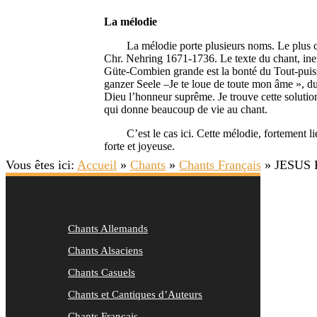
La mélodie
La mélodie porte plusieurs noms. Le plus conn
Chr. Nehring 1671-1736. Le texte du chant, in
Güte-Combien grande est la bonté du Tout-puissa
ganzer Seele –Je te loue de toute mon âme », du
Dieu l’honneur suprême. Je trouve cette solutio
qui donne beaucoup de vie au chant.
C’est le cas ici. Cette mélodie, fortement liée
forte et joyeuse.
Vous êtes ici:
Accueil
»
Chants
»
Chants Français
»
JESUS 
Chants Allemands
Chants Alsaciens
Chants Casuels
Chants et Cantiques d’Auteurs
Chants Français