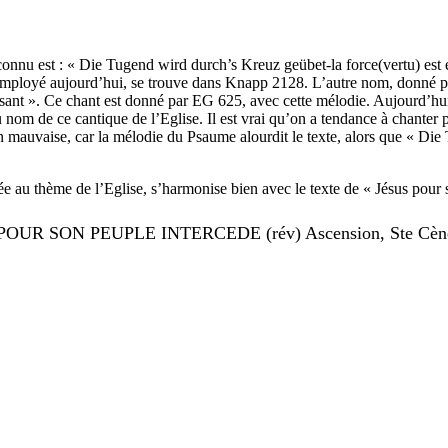
u est : « Die Tugend wird durch’s Kreuz geübet-la force(vertu) est ex
employé aujourd’hui, se trouve dans Knapp 2128. L’autre nom, donné pa
nt ». Ce chant est donné par EG 625, avec cette mélodie. Aujourd’hui, 
 nom de ce cantique de l’Eglise. Il est vrai qu’on a tendance à chanter
n mauvaise, car la mélodie du Psaume alourdit le texte, alors que « Di
 au thème de l’Eglise, s’harmonise bien avec le texte de « Jésus pour 
POUR SON PEUPLE INTERCEDE (rév) Ascension, Ste Cène