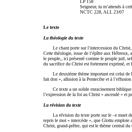
LP 158
Seigneur, tu m’attends à cette 
NCTC 228, ALL 23/07
Le texte
La théologie du texte
Le chant porte sur l’intercession du Christ, gra
Cette théologie, issue de l’épître aux Hébreux, a
le peuple,, ici présenté comme le peuple juif, s
du sacrifice du Christ est fortement exprimé, et 
Le deuxième thème important est celui de la pr
fait don », allusion à la Pentecôte et à l’effusion
Ce texte a un solide enracinement biblique et
l’expression de la foi au Christ « ascendé » et p
La révision du texte
La révision du texte porte sur le –e muet de « 
repris le mot « intercède », que Glottu emploie 
Christ, grand-prêtre, qui est le thème central du