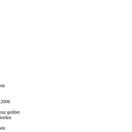
rie
2006
uz geübet
elen
ie