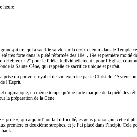
heure
nd-prêtre, qui a sacrifié sa vie sur la croix et entre dans le Temple cé
 été très forte dans la piété réformée des 18e , 19e et première moitié du
elon Hébreux ; 2° pour le fidèle, individuellement ; pour l’Eglise, commu
fonde la Sainte-Cène, qui rappelle ce sacrifice unique et parfait.
ise du pouvoir royal et de son exercice par le Christ de l’Ascension :
 de l’Esprit.
 dogmatique, en même temps qu’une forte marque de la piété des réfor
our la préparation de la Cène.
pri-e », qui aujourd’hui fait difficulté,les gens prononçant cette diph
aux première et deuxième strophes, et je l’ai placé dans l’incipit. Cela 
 chant.