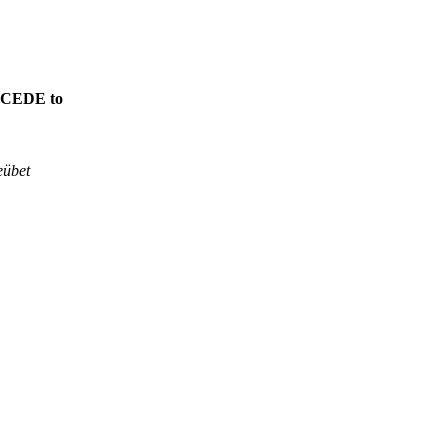
CEDE to
eübet