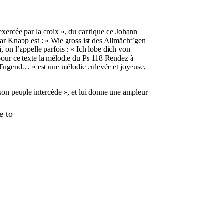
ercée par la croix », du cantique de Johann
r Knapp est : « Wie gross ist des Allmächt’gen
on l’appelle parfois : « Ich lobe dich von
 pour ce texte la mélodie du Ps 118 Rendez à
e Tugend… » est une mélodie enlevée et joyeuse,
son peuple intercède », et lui donne une ampleur
 to