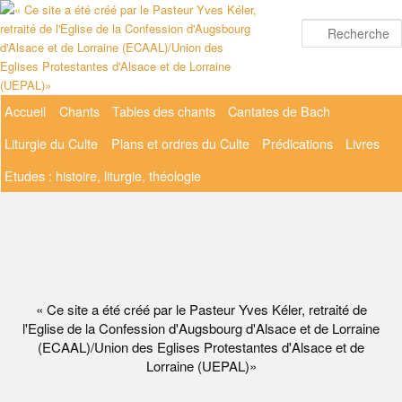
Aller
au
contenu
principal
Menu
Accueil
Chants
Tables des chants
Cantates de Bach
principal
Liturgie du Culte
Plans et ordres du Culte
Prédications
Livres
Etudes : histoire, liturgie, théologie
« Ce site a été créé par le Pasteur Yves Kéler, retraité de
l'Eglise de la Confession d'Augsbourg d'Alsace et de Lorraine
(ECAAL)/Union des Eglises Protestantes d'Alsace et de
Lorraine (UEPAL)»