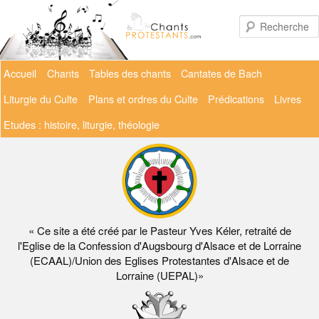
Aller
au
contenu
principal
Menu
Accueil
Chants
Tables des chants
Cantates de Bach
principal
Liturgie du Culte
Plans et ordres du Culte
Prédications
Livres
Etudes : histoire, liturgie, théologie
« Ce site a été créé par le Pasteur Yves Kéler, retraité de
l'Eglise de la Confession d'Augsbourg d'Alsace et de Lorraine
(ECAAL)/Union des Eglises Protestantes d'Alsace et de
Lorraine (UEPAL)»