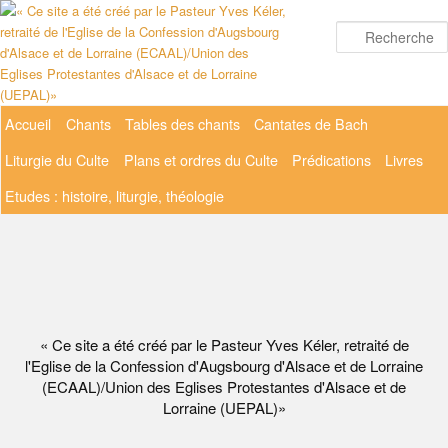
Aller
au
contenu
principal
Menu
Accueil
Chants
Tables des chants
Cantates de Bach
principal
Liturgie du Culte
Plans et ordres du Culte
Prédications
Livres
Etudes : histoire, liturgie, théologie
« Ce site a été créé par le Pasteur Yves Kéler, retraité de
l'Eglise de la Confession d'Augsbourg d'Alsace et de Lorraine
(ECAAL)/Union des Eglises Protestantes d'Alsace et de
Lorraine (UEPAL)»