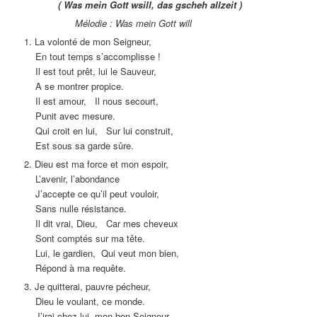
( Was mein Gott wsill, das gscheh allzeit )
Mélodie : Was mein Gott will
1. La volonté de mon Seigneur,
En tout temps s’accomplisse !
Il est tout prêt, lui le Sauveur,
A se montrer propice.
Il est amour, Il nous secourt,
Punit avec mesure.
Qui croit en lui, Sur lui construit,
Est sous sa garde sûre.
2. Dieu est ma force et mon espoir,
L’avenir, l’abondance
J’accepte ce qu’il peut vouloir,
Sans nulle résistance.
Il dit vrai, Dieu, Car mes cheveux
Sont comptés sur ma tête.
Lui, le gardien, Qui veut mon bien,
Répond à ma requête.
3. Je quitterai, pauvre pécheur,
Dieu le voulant, ce monde.
J’irai chez lui, mon bon Seigneur,