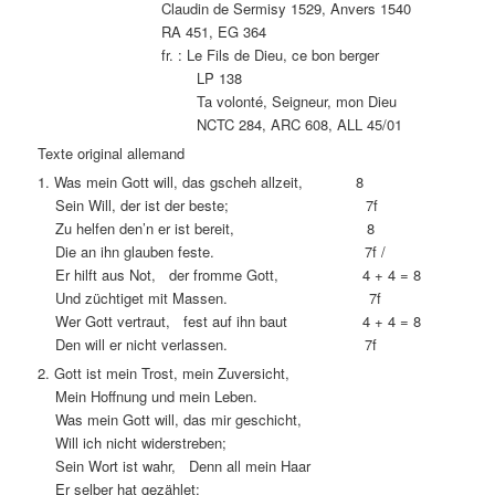
Claudin de Sermisy 1529, Anvers 1540
RA 451, EG 364
fr. : Le Fils de Dieu, ce bon berger
LP 138
Ta volonté, Seigneur, mon Dieu
NCTC 284, ARC 608, ALL 45/01
Texte original allemand
1. Was mein Gott will, das gscheh allzeit, 8
Sein Will, der ist der beste; 7f
Zu helfen den’n er ist bereit, 8
Die an ihn glauben feste. 7f /
Er hilft aus Not, der fromme Gott, 4 + 4 = 8
Und züchtiget mit Massen. 7f
Wer Gott vertraut, fest auf ihn baut 4 + 4 = 8
Den will er nicht verlassen. 7f
2. Gott ist mein Trost, mein Zuversicht,
Mein Hoffnung und mein Leben.
Was mein Gott will, das mir geschicht,
Will ich nicht widerstreben;
Sein Wort ist wahr, Denn all mein Haar
Er selber hat gezählet;