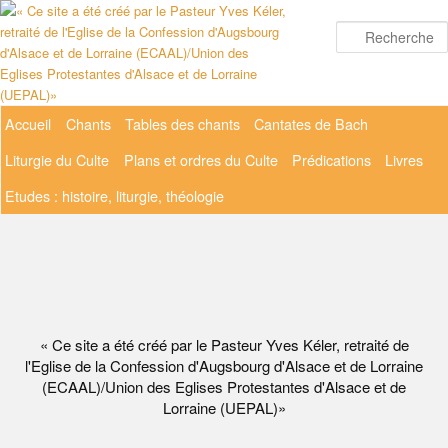
Aller
au
contenu
principal
Menu
Accueil
Chants
Tables des chants
Cantates de Bach
principal
Liturgie du Culte
Plans et ordres du Culte
Prédications
Livres
Etudes : histoire, liturgie, théologie
« Ce site a été créé par le Pasteur Yves Kéler, retraité de
l'Eglise de la Confession d'Augsbourg d'Alsace et de Lorraine
(ECAAL)/Union des Eglises Protestantes d'Alsace et de
Lorraine (UEPAL)»