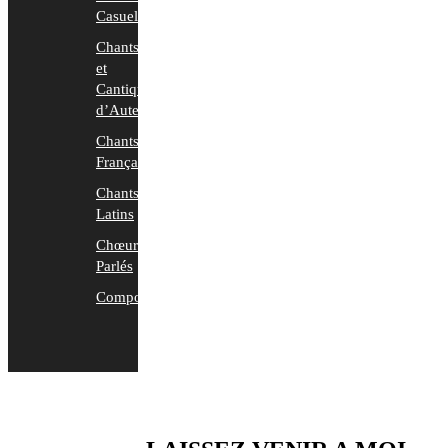
Casuels
Chants
et
Cantiques
d’Auteurs
Chants
Français
Chants
Latins
Chœurs
Parlés
Compositions