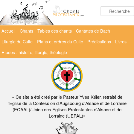
Aller
au
contenu
principal
Menu
Accueil
Chants
Tables des chants
Cantates de Bach
principal
Liturgie du Culte
Plans et ordres du Culte
Prédications
Livres
Etudes : histoire, liturgie, théologie
« Ce site a été créé par le Pasteur Yves Kéler, retraité de
l'Eglise de la Confession d'Augsbourg d'Alsace et de Lorraine
(ECAAL)/Union des Eglises Protestantes d'Alsace et de
Lorraine (UEPAL)»