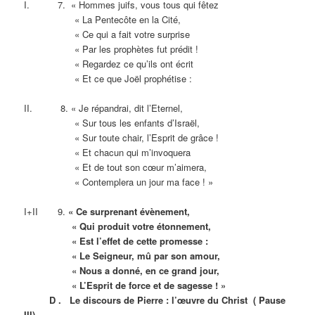
I. 7. « Hommes juifs, vous tous qui fêtez
« La Pentecôte en la Cité,
« Ce qui a fait votre surprise
« Par les prophètes fut prédit !
« Regardez ce qu’ils ont écrit
« Et ce que Joël prophétise :
II. 8. « Je répandrai, dit l’Eternel,
« Sur tous les enfants d’Israël,
« Sur toute chair, l’Esprit de grâce !
« Et chacun qui m’invoquera
« Et de tout son cœur m’aimera,
« Contemplera un jour ma face ! »
I+II 9.
« Ce surprenant évènement,
« Qui produit votre étonnement,
« Est l’effet de cette promesse :
« Le Seigneur, mû par son amour,
« Nous a donné, en ce grand jour,
« L’Esprit de force et de sagesse ! »
D . Le discours de Pierre : l’œuvre du Christ ( Pause
III)