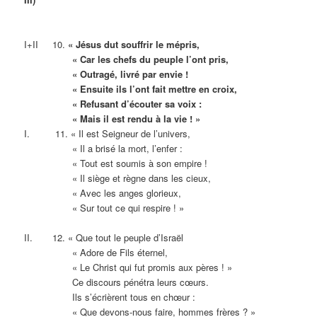
I+II 10.
« Jésus dut souffrir le mépris,
« Car les chefs du peuple l’ont pris,
« Outragé, livré par envie !
« Ensuite ils l’ont fait mettre en croix,
« Refusant d’écouter sa voix :
« Mais il est rendu à la vie ! »
I. 11. « Il est Seigneur de l’univers,
« Il a brisé la mort, l’enfer :
« Tout est soumis à son empire !
« Il siège et règne dans les cieux,
« Avec les anges glorieux,
« Sur tout ce qui respire ! »
II. 12. « Que tout le peuple d’Israël
« Adore de Fils éternel,
« Le Christ qui fut promis aux pères ! »
Ce discours pénétra leurs cœurs.
Ils s’écrièrent tous en chœur :
« Que devons-nous faire, hommes frères ? »