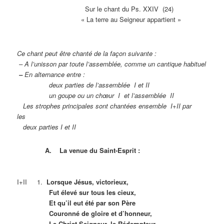
Sur le chant du Ps. XXIV (24)
« La terre au Seigneur appartient »
Ce chant peut être chanté de la façon suivante :
– A l’unisson par toute l’assemblée, comme un cantique habituel
–
En alternance entre :
deux parties de l’assemblée I et II
un goupe ou un chœur I et l’assemblée II
Les strophes principales sont chantées ensemble I+II par
les
deux parties I et II
A. La venue du Saint-Esprit :
I+II 1.
Lorsque Jésus, victorieux,
Fut élevé sur tous les cieux,
Et qu’il eut été par son Père
Couronné de gloire et d’honneur,
Le Christ Seigneur, le Rédempteur,