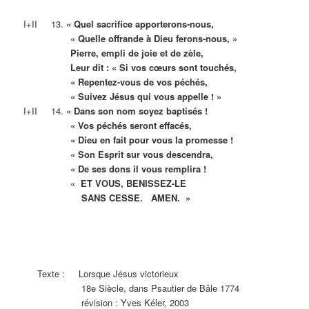
I+II 13.
« Quel sacrifice apporterons-nous,
« Quelle offrande à Dieu ferons-nous, »
Pierre, empli de joie et de zèle,
Leur dit : « Si vos cœurs sont touchés,
« Repentez-vous de vos péchés,
« Suivez Jésus qui vous appelle ! »
I+II 14.
« Dans son nom soyez baptisés !
« Vos péchés seront effacés,
« Dieu en fait pour vous la promesse !
« Son Esprit sur vous descendra,
« De ses dons il vous remplira !
« ET VOUS, BENISSEZ-LE
SANS CESSE. AMEN. »
Texte : Lorsque Jésus victorieux
18e Siècle, dans Psautier de Bâle 1774
révision : Yves Kéler, 2003