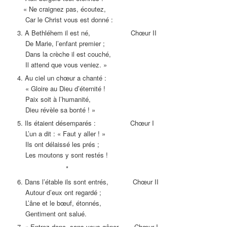
« Ne craignez pas, écoutez,
Car le Christ vous est donné :
3. A Bethléhem il est né, Chœur II
De Marie, l’enfant premier ;
Dans la crèche il est couché,
Il attend que vous veniez. »
4. Au ciel un chœur a chanté :
« Gloire au Dieu d’éternité !
Paix soit à l’humanité,
Dieu révèle sa bonté ! »
5. Ils étaient désemparés : Chœur I
L’un a dit : « Faut y aller ! »
Ils ont délaissé les prés ;
Les moutons y sont restés !
*
6. Dans l’étable ils sont entrés, Chœur II
Autour d’eux ont regardé ;
L’âne et le bœuf, étonnés,
Gentiment ont salué.
7. « Entrez donc, sans vous gêner, Chœur I