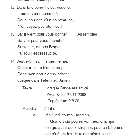
12. Dans la crèche il s’est couché,
Il prend votre humanité,
Sous les traits d’un nouveau-né,
N’en soyez pas étonnés !
13. Car il vient pour vous donner, Assemblée
Sa vie, pour vous racheter.
Suivez-le, ce bon Berger,
Puisqu’il est ressucité.
14. Jésus-Christ, Fils premier né,
Gloire à toi, le bien-aimé ;
Dans mon cœur viens habiter
Jusque dans l’éternité. Amen
Texte Lorsque l’ange est arrivé
Yves Kéler 27.11.2008
D’après Luc 2/8-20
Mélodie à faire
ou Ah ! redites-moi, maman,
= Quand trois poules vont aux champs,
en groupant deux strophes pour en faire une,
en répétant les deux premières lignes,