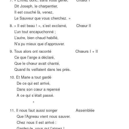
Dit Joseph, le charpentier,
Il est couché là, venez,
Le Sauveur que vous cherchez. »
8. « Il est beau ! », s’est exclamé, Chœur II
L’un tout encapuchonné ;
L’autre, bien chaud habillé,
N’a pu mieux que d’approuver.
9. Tous alors ont raconté Chœurs I + II
Ce que l’ange a déclaré,
Que le chœur avait chanté,
Quand ils veillaient dans les prés.
10. Et Marie a tout gardé
De ce qui est arrivé,
Dans son cœur a repensé
A ce qui s’était passé.
*
11. Il nous faut aussi songer Assemblée
Que l’Agneau vient nous sauver.
Chez nous il est arrivé :
Gardez-le, vous qui l’aimez !