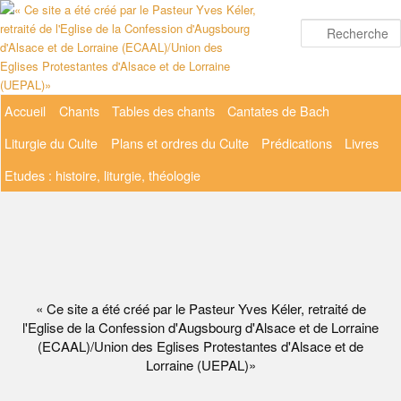
Aller
au
contenu
principal
Menu
Accueil
Chants
Tables des chants
Cantates de Bach
principal
Liturgie du Culte
Plans et ordres du Culte
Prédications
Livres
Etudes : histoire, liturgie, théologie
« Ce site a été créé par le Pasteur Yves Kéler, retraité de
l'Eglise de la Confession d'Augsbourg d'Alsace et de Lorraine
(ECAAL)/Union des Eglises Protestantes d'Alsace et de
Lorraine (UEPAL)»