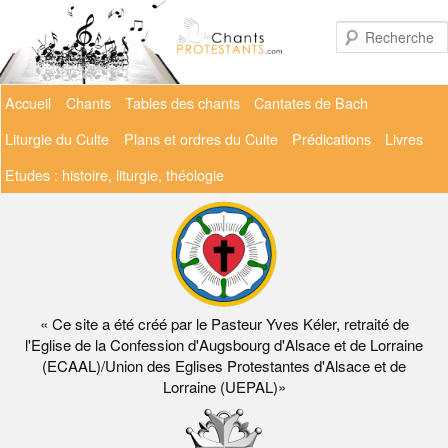
Aller
au
contenu
principal
Menu
Accueil
Chants
Tables des chants
Cantates de Bach
principal
Liturgie du Culte
Plans et ordres du Culte
Prédications
Livres
Etudes : histoire, liturgie, théologie
« Ce site a été créé par le Pasteur Yves Kéler, retraité de
l'Eglise de la Confession d'Augsbourg d'Alsace et de Lorraine
(ECAAL)/Union des Eglises Protestantes d'Alsace et de
Lorraine (UEPAL)»