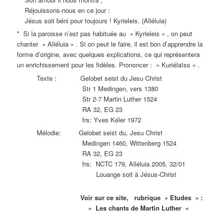
Réjouissons-nous en ce jour :
Jésus soit béni pour toujours ! Kyrieleis. (Alléluia)
* Si la paroisse n’est pas habituée au » Kyrieleis « , on peut
chanter » Alléluia « . Si on peut le faire, il est bon d’apprendre la
forme d’origine, avec quelques explications, ce qui représentera
un enrichissement pour les fidèles. Prononcer : » Kuriélaïss « .
Texte : Gelobet seist du Jesu Christ
Str 1 Medingen, vers 1380
Str 2-7 Martin Luther 1524
RA 32, EG 23
frs: Yves Kéler 1972
Mélodie: Gelobet seist du, Jesu Christ
Medingen 1460, Wittenberg 1524
RA 32, EG 23
frs: NCTC 179, Alléluia 2005, 32/01
Louange soit à Jésus-Christ
Voir sur ce site, rubrique » Etudes » :
» Les chants de Martin Luther «