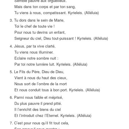
Semble pauvre aux orgueilleux.
Mais dans ton corps et par ton sang,
Tu viens à nous, compatissant. Kyrieleis. (Alléluia)
3. Tu dors dans le sein de Marie,
Toi le chef de toute vie !
Pour nous tu devins un enfant,
Seigneur du ciel, Dieu tout-puissant ! Kyrieleis. (Alléluia)
4. Jésus, par ta vive clarté,
Tu viens nous illuminer.
Eclaire notre sombre nuit :
Par toi notre lumière luit. Kyrieleis. (Alléluia)
5. Le Fils du Père, Dieu de Dieu,
Vient à nous du haut des cieux,
Nous sort de l’ombre de la mort
Et nous conduit tous à bon port. Kyrieleis. (Alléluia)
6. Parmi nous faible et méprisé,
Du plus pauvre il prend pitié.
Il l’enrichit des biens du ciel
Et l’introduit chez l’Eternel. Kyrieleis. (Alléluia)
7. C’est pour nous qu’il fit tout cela,
Son amour il nous montra ;