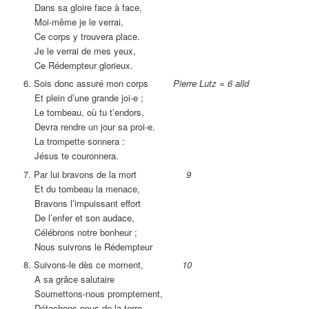
Dans sa gloire face à face,
Moi-même je le verrai,
Ce corps y trouvera place.
Je le verrai de mes yeux,
Ce Rédempteur glorieux.
6. Sois donc assuré mon corps
Pierre Lutz = 6 alld
Et plein d’une grande joi-e ;
Le tombeau, où tu t’endors,
Devra rendre un jour sa proi-e.
La trompette sonnera :
Jésus te couronnera.
7. Par lui bravons de la mort
9
Et du tombeau la menace,
Bravons l’impuissant effort
De l’enfer et son audace,
Célébrons notre bonheur ;
Nous suivrons le Rédempteur
8. Suivons-le dès ce moment,
10
A sa grâce salutaire
Soumettons-nous promptement,
Détachons-nous de la terre.