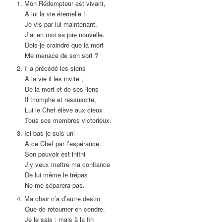
1. Mon Rédempteur est vivant,
A lui la vie éternelle !
Je vis par lui maintenant,
J’ai en moi sa joie nouvelle.
Dois-je craindre que la mort
Me menace de son sort ?
2. Il a précédé les siens
A la vie il les invite ;
De la mort et de ses liens
Il triomphe et ressuscite,
Lui le Chef élève aux cieux
Tous ses membres victorieux.
3. Ici-bas je suis uni
A ce Chef par l’espérance.
Son pouvoir est infini
J’y veux mettre ma confiance
De lui même le trépas
Ne me séparera pas.
4. Ma chair n’a d’autre destin
Que de retourner en cendre.
Je le sais ; mais à la fin