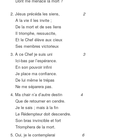
Dont me menace la mort ?
2. Jésus précéda les siens,
2
A la vie il les invite ;
De la mort et de ses liens
Il triomphe, ressuscite,
Et le Chef élève aux cieux
Ses membres victorieux
3. A ce Chef je suis uni
3
Ici-bas par l’espérance.
En son pouvoir infini
Je place ma confiance.
De lui même le trépas
Ne me séparera pas.
4. Ma chair n’a d’autre destin
4
Que de retourner en cendre.
Je le sais ; mais à la fin
Le Rédempteur doit descendre.
Son bras invincible et fort
Triomphera de la mort.
5. Oui, je le contemplerai
6