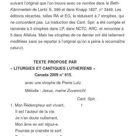
suivant l’original que l’on trouve avec ce nombre dans le
Beth-
Kämmerlein
de Lentz S. 399 et dans Knapp 1837, n° 3449. Les
éditions récentes, telles RA et EG, le réduisent à 7 strophes, qui
ne concordent pas. La traduction des Cant. Spir. a été corrigée et
ramenée à 3 strophes dans LP, dans NCTC, ARC, et remontée à
5 dans Alléluia. Mais les strophes de ce dernier ont été tellement
modifiées sans se reporter à l’original qu’on a peine à reconnaître
celui-ci.
TEXTE PROPOSE PAR
« LITURGIES ET CANTIQUES LUTHERIENS »
Canada 2009 n° 615
,
avec une strophe de Pierre Lutz
Mélodie : Jesus, meine Zuversicht
Cant. Spir.
1. Mon Rédempteur est vivant,
1
Il est l’auteur de la vie.
Je n’en doute nullement,
Mon âme en est réjoui-e.
Pourrais-je craindre le sort