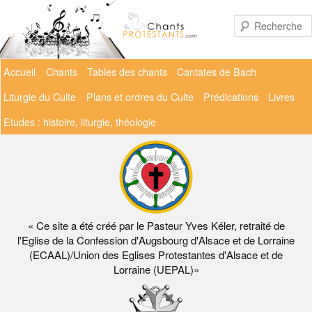
Aller
au
contenu
principal
Menu
Accueil
Chants
Tables des chants
Cantates de Bach
principal
Liturgie du Culte
Plans et ordres du Culte
Prédications
Livres
Etudes : histoire, liturgie, théologie
« Ce site a été créé par le Pasteur Yves Kéler, retraité de
l'Eglise de la Confession d'Augsbourg d'Alsace et de Lorraine
(ECAAL)/Union des Eglises Protestantes d'Alsace et de
Lorraine (UEPAL)»