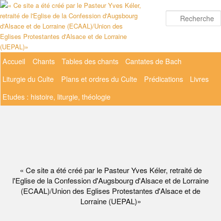
Aller
au
contenu
principal
Menu
Accueil
Chants
Tables des chants
Cantates de Bach
principal
Liturgie du Culte
Plans et ordres du Culte
Prédications
Livres
Etudes : histoire, liturgie, théologie
« Ce site a été créé par le Pasteur Yves Kéler, retraité de
l'Eglise de la Confession d'Augsbourg d'Alsace et de Lorraine
(ECAAL)/Union des Eglises Protestantes d'Alsace et de
Lorraine (UEPAL)»