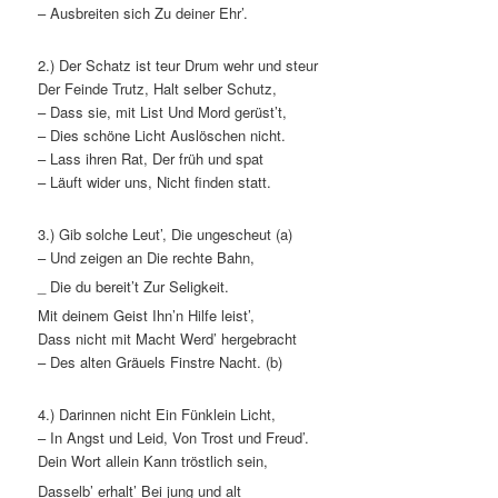
– Ausbreiten sich Zu deiner Ehr’.
2.) Der Schatz ist teur Drum wehr und steur
Der Feinde Trutz, Halt selber Schutz,
– Dass sie, mit List Und Mord gerüst’t,
– Dies schöne Licht Auslöschen nicht.
– Lass ihren Rat, Der früh und spat
– Läuft wider uns, Nicht finden statt.
3.) Gib solche Leut’, Die ungescheut (a)
– Und zeigen an Die rechte Bahn,
_ Die du bereit’t Zur Seligkeit.
Mit deinem Geist Ihn’n Hilfe leist’,
Dass nicht mit Macht Werd’ hergebracht
– Des alten Gräuels Finstre Nacht. (b)
4.) Darinnen nicht Ein Fünklein Licht,
– In Angst und Leid, Von Trost und Freud’.
Dein Wort allein Kann tröstlich sein,
Dasselb’ erhalt’ Bei jung und alt