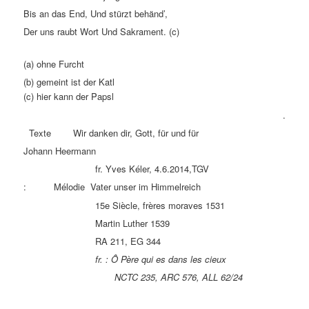
Bis an das End, Und stürzt behänd’,
Der uns raubt Wort Und Sakrament. (c)
(a) ohne Furcht
(b) gemeint ist der Katl
(c) hier kann der Papsl
.
Texte Wir danken dir, Gott, für und für
Johann Heermann
fr. Yves Kéler, 4.6.2014,TGV
: Mélodie Vater unser im Himmelreich
15e Siècle, frères moraves 1531
Martin Luther 1539
RA 211, EG 344
fr. : Ô Père qui es dans les cieux
NCTC 235, ARC 576, ALL 62/24