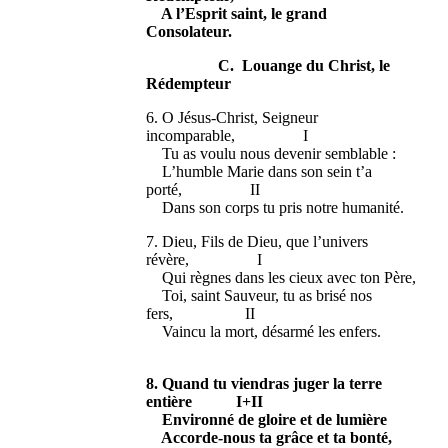
A l’Esprit saint, le grand
Consolateur.
C. Louange du Christ, le
Rédempteur
6. O Jésus-Christ, Seigneur
incomparable, I
Tu as voulu nous devenir semblable :
L’humble Marie dans son sein t’a
porté, II
Dans son corps tu pris notre humanité.
7. Dieu, Fils de Dieu, que l’univers
révère, I
Qui règnes dans les cieux avec ton Père,
Toi, saint Sauveur, tu as brisé nos
fers, II
Vaincu la mort, désarmé les enfers.
8. Quand tu viendras juger la terre
entière I+II
Environné de gloire et de lumière
Accorde-nous ta grâce et ta bonté,