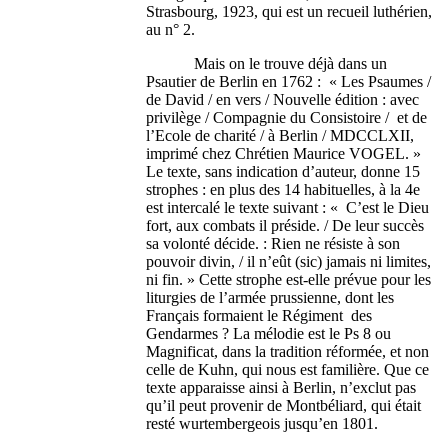
Strasbourg, 1923, qui est un recueil luthérien,
au n° 2.
Mais on le trouve déjà dans un
Psautier de Berlin en 1762 : « Les Psaumes /
de David / en vers / Nouvelle édition : avec
privilège / Compagnie du Consistoire / et de
l’Ecole de charité / à Berlin / MDCCLXII,
imprimé chez Chrétien Maurice VOGEL. »
Le texte, sans indication d’auteur, donne 15
strophes : en plus des 14 habituelles, à la 4e
est intercalé le texte suivant : « C’est le Dieu
fort, aux combats il préside. / De leur succès
sa volonté décide. : Rien ne résiste à son
pouvoir divin, / il n’eût (sic) jamais ni limites,
ni fin. » Cette strophe est-elle prévue pour les
liturgies de l’armée prussienne, dont les
Français formaient le Régiment des
Gendarmes ? La mélodie est le Ps 8 ou
Magnificat, dans la tradition réformée, et non
celle de Kuhn, qui nous est familière. Que ce
texte apparaisse ainsi à Berlin, n’exclut pas
qu’il peut provenir de Montbéliard, qui était
resté wurtembergeois jusqu’en 1801.