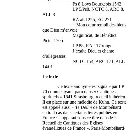
Ps 8 Loys Bourgeois 1542
LP 5/Ps8, NCTC 8, ARC 8,
ALL 8
RA alld 255, EG 271
= Mon cœur rempli des biens
que Dieu m’envoie
Magnificat, de Bénédict
Pictet 1705
LP 88, RA f 17 rouge
J’exalte Dieu et chante
d’allégresses
NCTC 154, ARC 171, ALL
14/01
Le texte
Ce texte anonyme est signalé par LP
70 comme ayant paru dans « Cantiques
spirituels » 1841 Strasbourg, recueil luthérien.
Il est placé sur une mélodie de Kuhn. Ce texte
est appelé aussi «
Te Deum
de Montbéliard »,
en tout cas dans certains livres publiés en
France : il apparaît sous ce titre dans le «
Recueil de Cantiques des Eglises
évangéliques de France », Paris-Montbéliard-