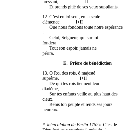
pressant, II
Et prends pitié de ses yeux suppliants.
12. C’est en toi seul, en ta seule
clémence, I+II
Que nous fondons toute notre espérance
:
Celui, Seigneur, qui sur toi
fondera
Tout son espoir, jamais ne
périra.
E. Prière de bénédiction
13. O Roi des rois, ô majesté
suprême, I+II
De qui les rois tiennent leur
diadème,
Sur tes enfants veille au plus haut des
cieux,
Bénis ton peuple et rends ses jours
heureux.
* intercalation de Berlin 1762
« C’est le
Dieu fort, aux combats il préside. /