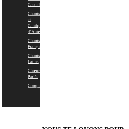
Casuels
Chants
et
Cantiques
d’Auteurs
Chants
Français
Chants
Latins
Chœurs
Parlés
Compositions