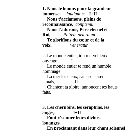
1. Nous te louons pour ta grandeur
immense,
laudamus
I+II
Nous t’acclamons, pleins de
reconnaissance,
confitemur
Nous t’adorons, Père éternel et
Roi,
Patrem aeternum
Te glorifions du cœur et de la
voix.
veneratur
2. Le monde entier, ton merveilleux
ouvrage I
Le monde entier te rend un humble
hommage,
La mer les cieux, sans se lasser
jamais, II
Chantent ta gloire, annoncent tes hauts
faits.
3. Les chérubins, les séraphins, les
anges, I+II
Font résonner leurs divines
louanges,
En proclamant dans leur chant solennel