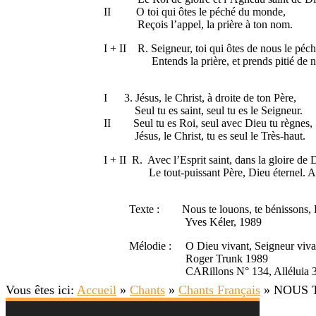
II O toi qui ôtes le péché du 
Reçois l’appel, la prière à ton nom.
I + II R. Seigneur, toi qui ôtes de nous l
Entends la prière, et prends pitié de n
bis : I 
I 3. Jésus, le Christ, à droite de t
Seul tu es saint, seul tu es le Seigneur.
II Seul tu es Roi, seul avec Dieu tu 
Jésus, le Christ, tu es seul le Très-haut.
I + II R. Avec l’Esprit saint, dans la gloire d
Le tout-puissant Père, Dieu éternel. A
bis : I 
Texte : Nous te louons, te bénissons, D
Yves Kéler, 1989
Mélodie : O Dieu vivant, Seigneur vivant
Roger Trunk 1989
CARillons N° 134, Alléluia 36
Vous êtes ici:
Accueil
»
Chants
»
Chants Français
»
NOUS T