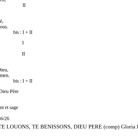
monde, II
e péché,
ous.
+ II
on Père, I
règnes, II
e Dieu,
men.
+ II
ieu Père
 et sage
/26
E LOUONS, TE BENISSONS, DIEU PERE (comp) Gloria la