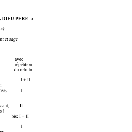
, DIEU PERE
to
 »)
t et sage
ec
tition
efrain
u Père, I + II
;
immense, I
!
puissant, II
s !
 II
 Unique, I
eu,