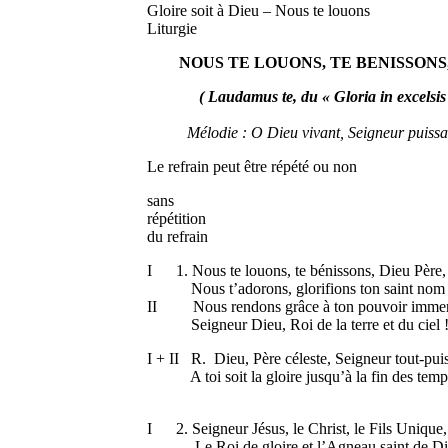
Gloire soit à Dieu – Nous te louons
Liturgie
NOUS TE LOUONS, TE BENISSONS
( Laudamus te, du « Gloria in excelsis
Mélodie : O Dieu vivant, Seigneur puissan
Le refrain peut être répété ou non
sans av
répétition répé
du refrain du r
I 1. Nous te louons, te bénissons, Die
Nous t’adorons, glorifions ton saint nom 
II Nous rendons grâce à ton pouvoir 
Seigneur Dieu, Roi de la terre et du ciel 
I + II R. Dieu, Père céleste, Seigneur tout-
A toi soit la gloire jusqu’à la fin des temp
bis: I +
I 2. Seigneur Jésus, le Christ, le Fils
Le Roi de gloire et l’Agneau saint de Di