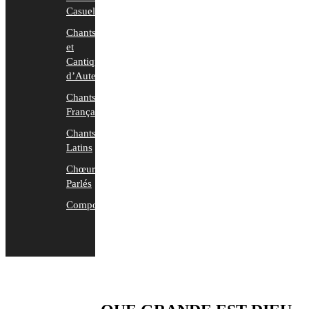
Casuels
Chants
et
Cantiques
d’Auteurs
Chants
Français
Chants
Latins
Chœurs
Parlés
Compositions