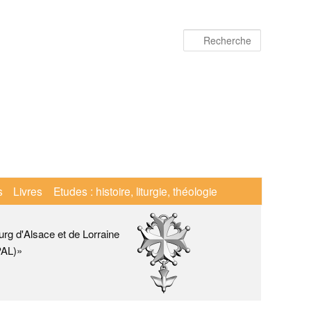
Recherche
s
Livres
Etudes : histoire, liturgie, théologie
urg d'Alsace et de Lorraine
PAL)»