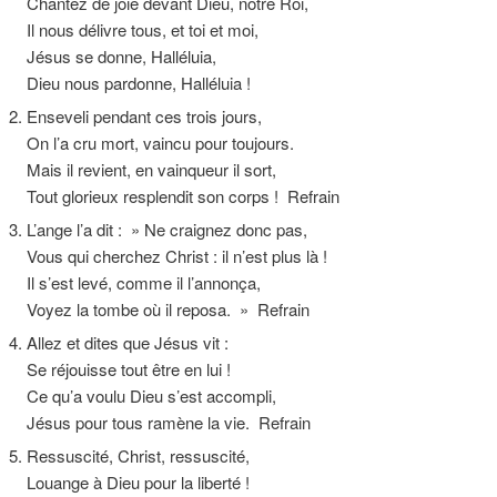
Chantez de joie devant Dieu, notre Roi,
Il nous délivre tous, et toi et moi,
Jésus se donne, Halléluia,
Dieu nous pardonne, Halléluia !
2. Enseveli pendant ces trois jours,
On l’a cru mort, vaincu pour toujours.
Mais il revient, en vainqueur il sort,
Tout glorieux resplendit son corps ! Refrain
3. L’ange l’a dit : » Ne craignez donc pas,
Vous qui cherchez Christ : il n’est plus là !
Il s’est levé, comme il l’annonça,
Voyez la tombe où il reposa. » Refrain
4. Allez et dites que Jésus vit :
Se réjouisse tout être en lui !
Ce qu’a voulu Dieu s’est accompli,
Jésus pour tous ramène la vie. Refrain
5. Ressuscité, Christ, ressuscité,
Louange à Dieu pour la liberté !