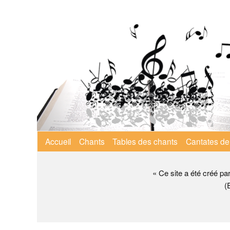
Aller
au
contenu
principal
Menu
Accueil
Chants
Tables des chants
Cantates de
principal
« Ce site a été créé pa
(